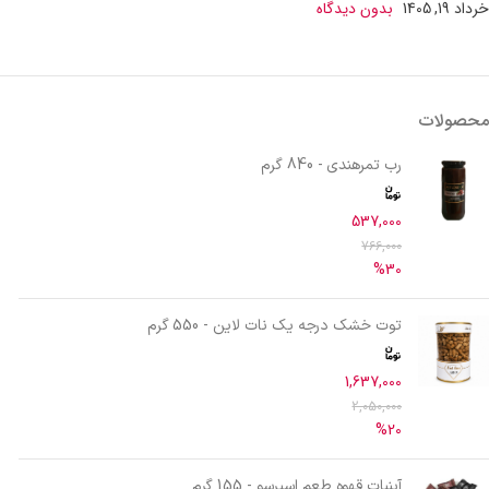
خرداد 19, 1405
بدون دیدگاه
محصولات
رب تمرهندی - 840 گرم
537,000
766,000
%30
توت خشک درجه یک نات لاین - 550 گرم
1,637,000
2,050,000
%20
آبنبات قهوه طعم اسپرسو - 155 گرم