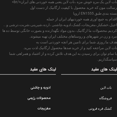
نات لاین یک مزهِ خوش مزه ،نات لاین یعنی همه خوردنی های ایران</br>
رسالت مون که خرید محصول با کیفیت ارگانیک از دست اول
بسته بندی طبق EN1555 اروپا
اقدام به جمع اوری همه خوردنیهای ایران از جمله
اجیل،خشکبار،مغزیجات،کشک،ادویه،چاشنی ،ارده،شیرینی،شربت،ترشی و ..
کردیم.محصولات ما ارگانیک ،بدون مواد نگهدارنده و بصورت خانگی توسط ده ها
مرد و زن در شهرهای و روستاهای مختلف ایران تهیه میشوند.
هدف ما:روزی شما برای تامین هر انچه خوردنی است به
نات لاین مراجعه کنید و از خرید صدها محصول ارگانیک لذت ببرید.
با تمام توان برای رسیدن به این هدف تلاش کرده و از اعتماد و همراهی شما
سپاسگذاریم .
لینک های مفید
لینک های مفید
ادویه و چاشنی
نات لاین
محصولات رژیمی
فروشگاه
مغزیجات
کشک قره قروتی