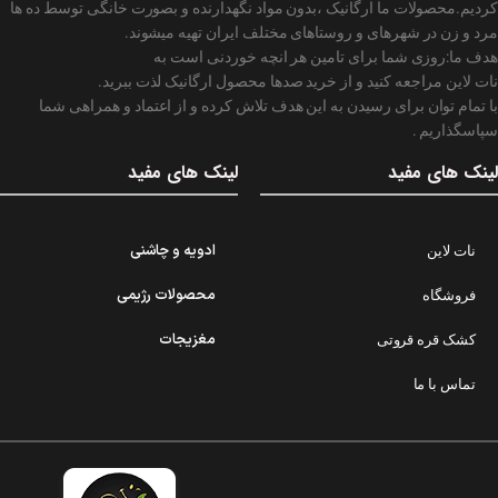
کردیم.محصولات ما ارگانیک ،بدون مواد نگهدارنده و بصورت خانگی توسط ده ها
مرد و زن در شهرهای و روستاهای مختلف ایران تهیه میشوند.
هدف ما:روزی شما برای تامین هر انچه خوردنی است به
نات لاین مراجعه کنید و از خرید صدها محصول ارگانیک لذت ببرید.
با تمام توان برای رسیدن به این هدف تلاش کرده و از اعتماد و همراهی شما
سپاسگذاریم .
لینک های مفید
لینک های مفید
ادویه و چاشنی
نات لاین
محصولات رژیمی
فروشگاه
مغزیجات
کشک قره قروتی
تماس با ما