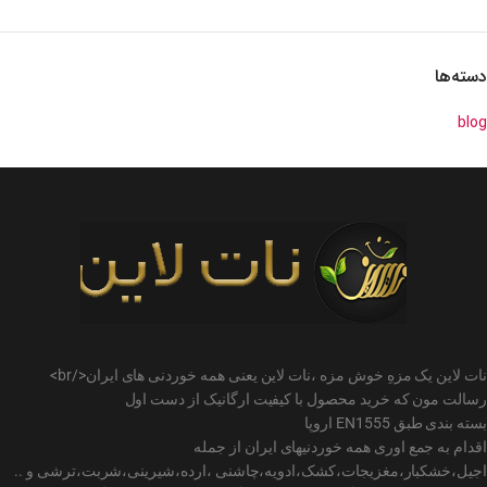
دسته‌ها
blog
نات لاین یک مزهِ خوش مزه ،نات لاین یعنی همه خوردنی های ایران</br>
رسالت مون که خرید محصول با کیفیت ارگانیک از دست اول
بسته بندی طبق EN1555 اروپا
اقدام به جمع اوری همه خوردنیهای ایران از جمله
اجیل،خشکبار،مغزیجات،کشک،ادویه،چاشنی ،ارده،شیرینی،شربت،ترشی و ..