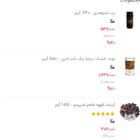
محصولات
رب تمرهندی - 840 گرم
537,000
766,000
%30
توت خشک درجه یک نات لاین - 550 گرم
1,637,000
2,050,000
%20
آبنبات قهوه طعم اسپرسو - 155 گرم
486,000
730,000