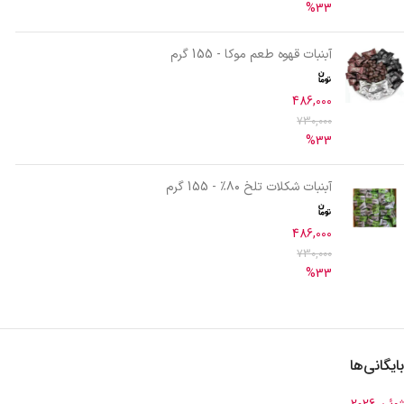
%33
آبنبات قهوه طعم موکا - 155 گرم
486,000
730,000
%33
آبنبات شکلات تلخ ۸۰٪ - 155 گرم
486,000
730,000
%33
بایگانی‌ها
ژوئن 2026