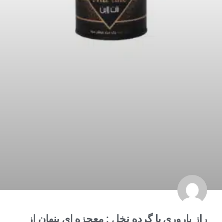
راز باروری با گرده نخل : معجزه ای پنهان از