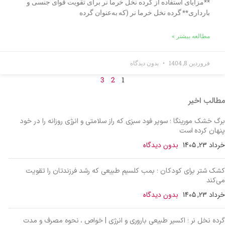
**مزایای استفاده از گرده نخل خرما نر برای تقویت قوای جنسی و
بارداری** گرده نخل خرما نر (که به‌عنوان گرده
مطالعه بیشتر »
فروردین 8, 1404
بدون دیدگاه
3
2
1
مطالب اخیر
برگ خشک مورینگا ؛ سوپر فود سبزی که راز سلامتی و انرژی روزانه را در خود
پنهان کرده است
خرداد 23, 1405
بدون دیدگاه
کشک شتر برای کودکان ؛ بمب کلسیم طبیعی که رشد فرزندتان را تقویت
می‌کند
خرداد 23, 1405
بدون دیدگاه
گرده نخل نر ؛ اکسیر طبیعی باروری و انرژی | خواص ، نحوه مصرف و مدت