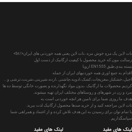
نات لاین یک مزهِ خوش مزه ،نات لاین یعنی همه خوردنی های ایران</br>
رسالت مون که خرید محصول با کیفیت ارگانیک از دست اول
بسته بندی طبق EN1555 اروپا
اقدام به جمع اوری همه خوردنیهای ایران از جمله
اجیل،خشکبار،مغزیجات،کشک،ادویه،چاشنی ،ارده،شیرینی،شربت،ترشی و ..
کردیم.محصولات ما ارگانیک ،بدون مواد نگهدارنده و بصورت خانگی توسط ده ها
مرد و زن در شهرهای و روستاهای مختلف ایران تهیه میشوند.
هدف ما:روزی شما برای تامین هر انچه خوردنی است به
نات لاین مراجعه کنید و از خرید صدها محصول ارگانیک لذت ببرید.
با تمام توان برای رسیدن به این هدف تلاش کرده و از اعتماد و همراهی شما
سپاسگذاریم .
لینک های مفید
لینک های مفید