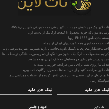
نات لاین یک مزهِ خوش مزه ،نات لاین یعنی همه خوردنی های ایران</br>
رسالت مون که خرید محصول با کیفیت ارگانیک از دست اول
بسته بندی طبق EN1555 اروپا
اقدام به جمع اوری همه خوردنیهای ایران از جمله
اجیل،خشکبار،مغزیجات،کشک،ادویه،چاشنی ،ارده،شیرینی،شربت،ترشی و ..
کردیم.محصولات ما ارگانیک ،بدون مواد نگهدارنده و بصورت خانگی توسط ده ها
مرد و زن در شهرهای و روستاهای مختلف ایران تهیه میشوند.
هدف ما:روزی شما برای تامین هر انچه خوردنی است به
نات لاین مراجعه کنید و از خرید صدها محصول ارگانیک لذت ببرید.
با تمام توان برای رسیدن به این هدف تلاش کرده و از اعتماد و همراهی شما
سپاسگذاریم .
لینک های مفید
لینک های مفید
ادویه و چاشنی
نات لاین