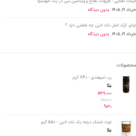
آبنبات نعنایی ؛ طراوات نعناع و ویتامین سی در یک خوشمزه
خرداد 19, 1405
بدون دیدگاه
چای کرک اصل نات لاین چه طعمی دارد ؟
خرداد 19, 1405
بدون دیدگاه
محصولات
رب تمرهندی - 840 گرم
537,000
766,000
%30
توت خشک درجه یک نات لاین - 550 گرم