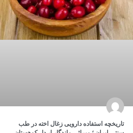
تاریخچه استفاده دارویی زغال اخته در طب
سنتی ایران ؛ میراثی ماندگار ار دل کوهستان