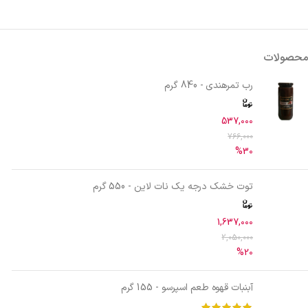
محصولات
رب تمرهندی - 840 گرم
537,000
766,000
%30
توت خشک درجه یک نات لاین - 550 گرم
1,637,000
2,050,000
%20
آبنبات قهوه طعم اسپرسو - 155 گرم