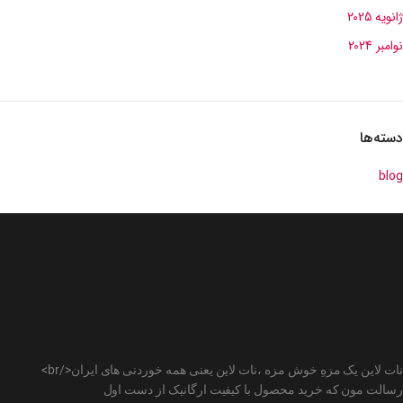
ژانویه 2025
نوامبر 2024
دسته‌ها
blog
نات لاین یک مزهِ خوش مزه ،نات لاین یعنی همه خوردنی های ایران</br>
رسالت مون که خرید محصول با کیفیت ارگانیک از دست اول