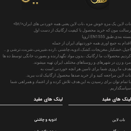
نات لاین یک مزهِ خوش مزه ،نات لاین یعنی همه خوردنی های ایران</br>
رسالت مون که خرید محصول با کیفیت ارگانیک از دست اول
بسته بندی طبق EN1555 اروپا
اقدام به جمع اوری همه خوردنیهای ایران از جمله
اجیل،خشکبار،مغزیجات،کشک،ادویه،چاشنی ،ارده،شیرینی،شربت،ترشی و ..
کردیم.محصولات ما ارگانیک ،بدون مواد نگهدارنده و بصورت خانگی توسط ده ها
مرد و زن در شهرهای و روستاهای مختلف ایران تهیه میشوند.
هدف ما:روزی شما برای تامین هر انچه خوردنی است به
نات لاین مراجعه کنید و از خرید صدها محصول ارگانیک لذت ببرید.
با تمام توان برای رسیدن به این هدف تلاش کرده و از اعتماد و همراهی شما
سپاسگذاریم .
لینک های مفید
لینک های مفید
ادویه و چاشنی
نات لاین