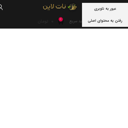
منو
عبور به ناوبری
0
رفتن به محتوای اصلی
0
تومان
خرید سریع
خانه
نوشته های برچسب "زغال اخته نات لاین"