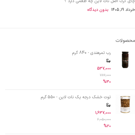
چای کرک اصل نات لاین چه طعمی دارد ؟
خرداد 19, 1405
بدون دیدگاه
محصولات
رب تمرهندی - 840 گرم
537,000
766,000
%30
توت خشک درجه یک نات لاین - 550 گرم
1,637,000
2,050,000
%20