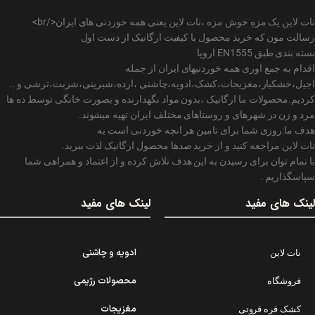
نات لاین یک مزهِ خوش مزه ،نات لاین یعنی همه خوردنی های ایران</br>
رسالت مون که خرید محصول با کیفیت ارگانیک از دست اول
بسته بندی طبق EN1555 اروپا
اقدام به جمع اوری همه خوردنیهای ایران از جمله
اجیل،خشکبار،مغزیجات،کشک،ادویه،چاشنی ،ارده،شیرینی،شربت،ترشی و ..
کردیم.محصولات ما ارگانیک ،بدون مواد نگهدارنده و بصورت خانگی توسط ده ها
مرد و زن در شهرهای و روستاهای مختلف ایران تهیه میشوند.
هدف ما:روزی شما برای تامین هر انچه خوردنی است به
نات لاین مراجعه کنید و از خرید صدها محصول ارگانیک لذت ببرید.
با تمام توان برای رسیدن به این هدف تلاش کرده و از اعتماد و همراهی شما
سپاسگذاریم .
لینک های مفید
لینک های مفید
ادویه و چاشنی
نات لاین
محصولات رژیمی
فروشگاه
مغزیجات
کشک قره قروتی