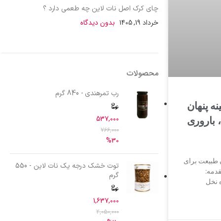
چای کرک اصل نات لاین چه طعمی دارد ؟
خرداد 19, 1405
بدون دیدگاه
محصولات
رب تمرهندی - 840 گرم
ه پنهان
537,000
 باروری
766,000
%30
ن طبیعت برای
توت خشک درجه یک نات لاین - 550
دمه:
گرم
 نخل
1,637,000
2,050,000