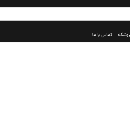
روشگاه
تماس با ما
خانه
نوشته های برچسب "گرده خرما"