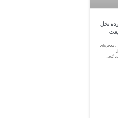
رده نخل
یعت
ل، معجزه‌ای
ل
ب، گنجی