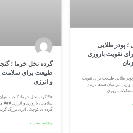
 ؛ پودر طلایی
ای تقویت باروری
نان
گرده نخل خرما ؛ گنجین
طبیعت برای سلامت ،
پودر طلایی طبیعت برای تقویت
و انرژی
و زنان در میان صدها درمان
شکلات باروری،
## گرده نخل خرما؛ گنجینه پنها
سلامت، باروری و انرژی ### مق
گرده‌ای کوچک، اثری بزرگ گرده
مطالعه بیشتر »