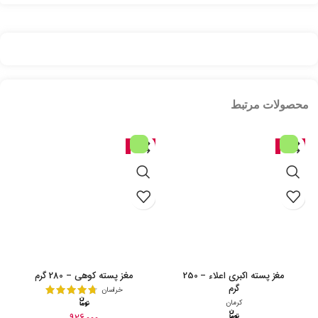
محصولات مرتبط
حراج
حراج
مغز پسته اکبری اعلاء – 250
مغز پسته کوهی – 280 گرم
گرم
خراسان
کرمان
926,000