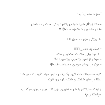
“مغز هسته زردآلو ”
هسته زردآلو شبیه خواص بادام درختی است و به همان
مقدار مغذی و خوشمزه است😍🌳
🔹 ویژگی های محصول 👇🏻
▫️ کمک به لاغـری⛹🏻‍♂️
▫️ مُـفید برای سلامت استخوان ها🦴
▫️ سرشار از آهن، پتاسیم، ویتامین C🦾
▫️ موثر در درمان سرطان و سلامت قلب🫀
کلیه محصولات نات لاین ارگانیک و بدون مواد نگهدارنده میباشند
لطفا در جای خشک و خنک نگهداری شوند
از اینکه نظراتتان با ما و مشتریان عزیز نات لاین درمیان میگذارید
سپاسگذاریم♥️