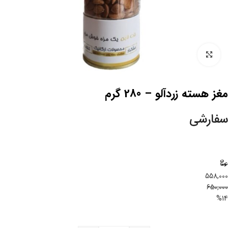
بزرگنمایی تصویر
مغز هسته زردآلو – 280 گرم
سفارشی
558,000
650,000
%14