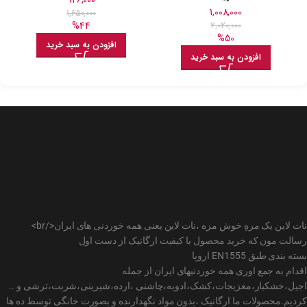
1,008,000
1,650,000
%44
2,020,000
%50
افزودن به سبد خرید
افزودن به سبد خرید
نات لاین یک مزهِ خوش مزه ،نات لاین یعنی همه خوردنی های ایران</br>
رسالت مون که خرید محصول با کیفیت ارگانیک از دست اول
بسته بندی طبق EN1555 اروپا
اقدام به جمع اوری همه خوردنیهای ایران از جمله
اجیل،خشکبار،مغزیجات،کشک،ادویه،چاشنی ،ارده،شیرینی،شربت،ترشی و ..
کردیم.محصولات ما ارگانیک ،بدون مواد نگهدارنده و بصورت خانگی توسط ده ها