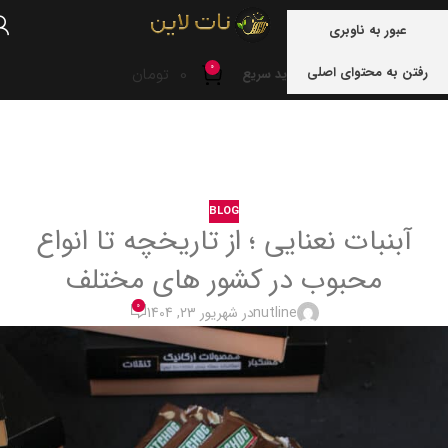
منو
عبور به ناوبری
0
رفتن به محتوای اصلی
0
تومان
خرید سریع
خانه
blog
BLOG
آبنبات نعنایی ؛ از تاریخچه تا انواع
محبوب در کشور های مختلف
0
nutline
در شهریور 23, 1404