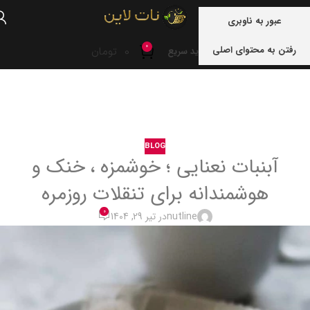
منو
عبور به ناوبری
0
رفتن به محتوای اصلی
0
تومان
خرید سریع
خانه
blog
BLOG
آبنبات نعنایی ؛ خوشمزه ، خنک و
هوشمندانه برای تنقلات روزمره
0
nutline
در تیر 29, 1404