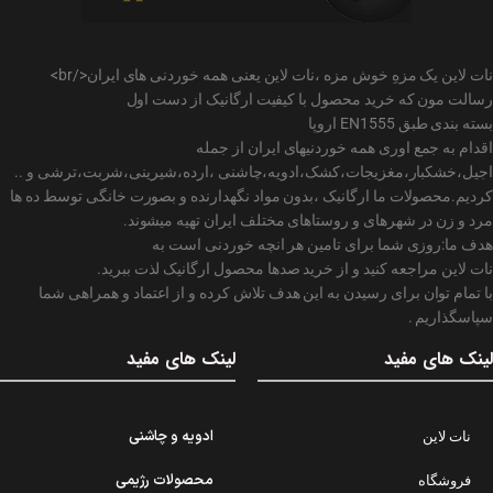
نات لاین یک مزهِ خوش مزه ،نات لاین یعنی همه خوردنی های ایران</br>
رسالت مون که خرید محصول با کیفیت ارگانیک از دست اول
بسته بندی طبق EN1555 اروپا
اقدام به جمع اوری همه خوردنیهای ایران از جمله
اجیل،خشکبار،مغزیجات،کشک،ادویه،چاشنی ،ارده،شیرینی،شربت،ترشی و ..
کردیم.محصولات ما ارگانیک ،بدون مواد نگهدارنده و بصورت خانگی توسط ده ها
مرد و زن در شهرهای و روستاهای مختلف ایران تهیه میشوند.
هدف ما:روزی شما برای تامین هر انچه خوردنی است به
نات لاین مراجعه کنید و از خرید صدها محصول ارگانیک لذت ببرید.
با تمام توان برای رسیدن به این هدف تلاش کرده و از اعتماد و همراهی شما
سپاسگذاریم .
لینک های مفید
لینک های مفید
ادویه و چاشنی
نات لاین
محصولات رژیمی
فروشگاه