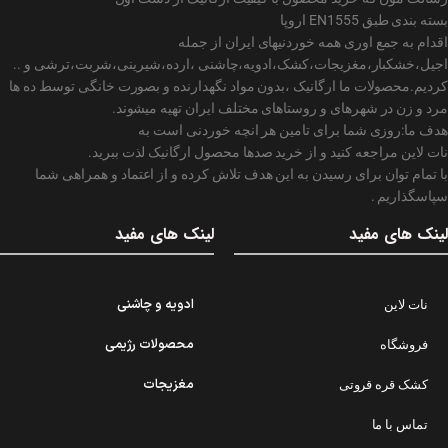
بسته بندی طبق EN1555 اروپا
اقدام به جمع اوری همه خوردنیهای ایران از جمله
اجیل،خشکبار،مغزیجات،کشک،ادویه،چاشنی ،ارده،شیرینی،شربت،ترشی و ..
کردیم.محصولات ما ارگانیک ،بدون مواد نگهدارنده و بصورت خانگی توسط ده ها
مرد و زن در شهرهای و روستاهای مختلف ایران تهیه میشوند.
هدف ما:روزی شما برای تامین هر انچه خوردنی است به
نات لاین مراجعه کنید و از خرید صدها محصول ارگانیک لذت ببرید.
با تمام توان برای رسیدن به این هدف تلاش کرده و از اعتماد و همراهی شما
سپاسگذاریم .
لینک های مفید
لینک های مفید
ادویه و چاشنی
نات لاین
محصولات رژیمی
فروشگاه
مغزیجات
کشک قره قروتی
تماس با ما