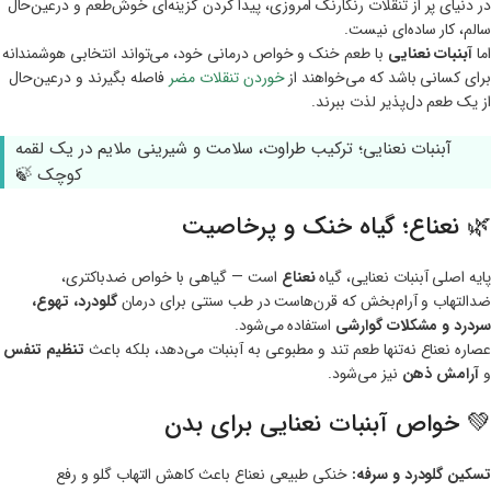
در دنیای پر از تنقلات رنگارنگ امروزی، پیدا کردن گزینه‌ای خوش‌طعم و درعین‌حال
سالم، کار ساده‌ای نیست.
اما
آبنبات نعنایی
با طعم خنک و خواص درمانی خود، می‌تواند انتخابی هوشمندانه
برای کسانی باشد که می‌خواهند از
خوردن تنقلات مضر
فاصله بگیرند و درعین‌حال
از یک طعم دل‌پذیر لذت ببرند.
آبنبات نعنایی؛ ترکیب طراوت، سلامت و شیرینی ملایم در یک لقمه
کوچک 🍃
🌿 نعناع؛ گیاه خنک و پرخاصیت
پایه اصلی آبنبات نعنایی، گیاه
نعناع
است — گیاهی با خواص ضدباکتری،
ضدالتهاب و آرام‌بخش که قرن‌هاست در طب سنتی برای درمان
گلودرد، تهوع،
سردرد و مشکلات گوارشی
استفاده می‌شود.
عصاره نعناع نه‌تنها طعم تند و مطبوعی به آبنبات می‌دهد، بلکه باعث
تنظیم تنفس
و
آرامش ذهن
نیز می‌شود.
💚 خواص آبنبات نعنایی برای بدن
تسکین گلودرد و سرفه:
خنکی طبیعی نعناع باعث کاهش التهاب گلو و رفع