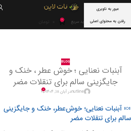
منو
عبور به ناوبری
0
رفتن به محتوای اصلی
0
تومان
خرید سریع
خانه
blog
BLOG
آبنبات نعنایی ؛ خوش عطر ، خنک و
جایگزینی سالم برای تنقلات مضر
0
nutline
در آبان 18, 1404
🍬 آبنبات نعنایی؛ خوش‌عطر، خنک و جایگزینی
سالم برای تنقلات مضر