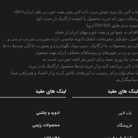
نات لاین یک مزهِ خوش مزه ،نات لاین یعنی همه خوردنی های ایران</br>
رسالت مون که خرید محصول با کیفیت ارگانیک از دست اول
بسته بندی طبق EN1555 اروپا
اقدام به جمع اوری همه خوردنیهای ایران از جمله
اجیل،خشکبار،مغزیجات،کشک،ادویه،چاشنی ،ارده،شیرینی،شربت،ترشی و ..
کردیم.محصولات ما ارگانیک ،بدون مواد نگهدارنده و بصورت خانگی توسط ده ها
مرد و زن در شهرهای و روستاهای مختلف ایران تهیه میشوند.
هدف ما:روزی شما برای تامین هر انچه خوردنی است به
نات لاین مراجعه کنید و از خرید صدها محصول ارگانیک لذت ببرید.
با تمام توان برای رسیدن به این هدف تلاش کرده و از اعتماد و همراهی شما
سپاسگذاریم .
لینک های مفید
لینک های مفید
ادویه و چاشنی
نات لاین
محصولات رژیمی
فروشگاه
مغزیجات
کشک قره قروتی