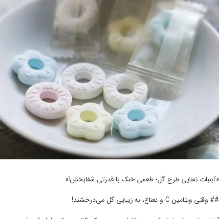
«آبنبات نعنایی طرح گل؛ طعمی خنک با قدرتی شفابخش!»
## وقتی ویتامین C و نعناع، به زیبایی گل می‌درخشند!