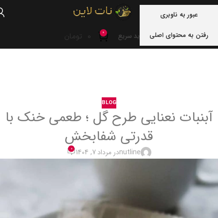
منو
عبور به ناوبری
0
رفتن به محتوای اصلی
0
تومان
خرید سریع
خانه
blog
BLOG
آبنبات نعنایی طرح گل ؛ طعمی خنک با
قدرتی شفابخش
0
nutline
در مرداد 7, 1404