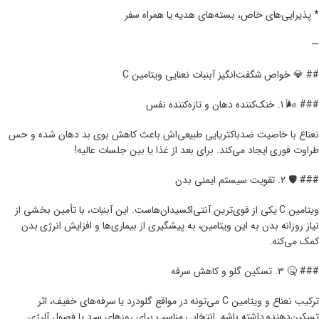
* پذیرایی‌های خاص، بسته‌های هدیه یا همراه سفر
—
## 💎 خواص شگفت‌انگیز آبنبات نعنایی ویتامین C
### 🌬️ ۱. خنک‌کننده دهان و تازه‌کننده نفس
نعناع با خاصیت ضدباکتریایی طبیعی‌اش باعث کاهش بوی بد دهان شده و حس
طراوت فوری ایجاد می‌کند. برای بعد از غذا یا بین جلسات عالیه!
### 🛡️ ۲. تقویت سیستم ایمنی بدن
ویتامین C یکی از قوی‌ترین آنتی‌اکسیدان‌هاست. این آبنبات، با تأمین بخشی از
نیاز روزانه بدن به این ویتامین، به پیشگیری از بیماری‌ها و افزایش انرژی بدن
کمک می‌کنه.
### 🤒 ۳. تسکین گلو و کاهش سرفه
ترکیب نعناع و ویتامین C می‌تونه در مواقع گلودرد یا سرفه‌های خفیف، اثر
تسکین‌دهنده داشته باشه. انتخابی مناسب برای روزهای سرد یا فصول آلرژی.