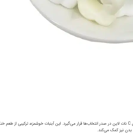
وقتی صحبت از تنقلات سالم و خوش‌طعم به میان می‌آید، نام آبنبات نعنایی ویتامین C نات لاین در صدر انتخاب‌ها قرار می‌گیرد. این آبنبات خوشمزه، 