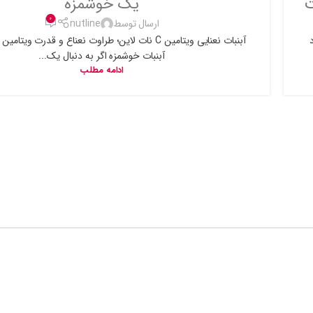
ت
یک خوشمزه
0
ارسال توسط
nutline
آبنبات نعنایی ویتامین C نات لاین؛ طراوت نعناع و قدرت وی
آبنبات خوشمزه اگر به دنبال یک...
ادامه مطلب