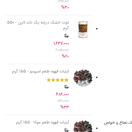
766,000
%30
توت خشک درجه یک نات لاین - 550
گرم
1,637,000
2,050,000
%20
آبنبات قهوه طعم اسپرسو - 155 گرم
486,000
730,000
%33
ترکیبی از طعم خنک نعناع و خواص
آبنبات قهوه طعم موکا - 155 گرم