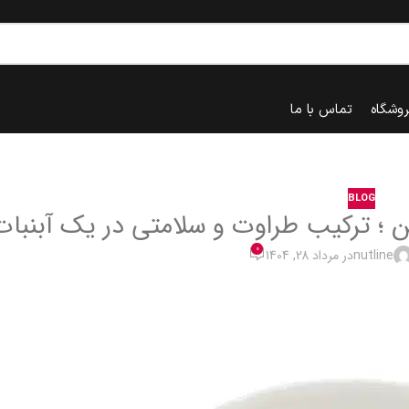
روشگاه
تماس با ما
BLOG
0
nutline
در مرداد 28, 1404
خانه
blog