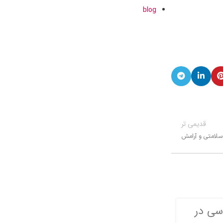
blog
قدیمی تر
سلامتی و آرامش
BLOG
 سی در
چای کرک اصل نات لاین چه طعم
0