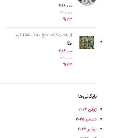
486,000
730,000
%33
آبنبات شکلات تلخ ۸۰٪ - 155 گرم
486,000
730,000
%33
بایگانی‌ها
ژوئن 2026
دسامبر 2025
نوامبر 2025