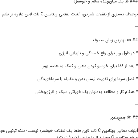
### ۵. یک میان‌وعده سالم و خوشمزه
برخلاف بسیاری از تنقلات شیرین، آبنبات نعنایی ویتامین C نات لاین علاوه بر طعم عالی، ارزش تغذیه‌ای نیز دارد.
—
## 🍬 بهترین زمان مصرف
* در طول روز برای رفع خستگی و بازیابی انرژی.
* بعد از غذا برای خوشبو کردن دهان و کمک به هضم بهتر.
* فصل سرما برای تقویت ایمنی بدن و مقابله با سرماخوردگی.
* هنگام کار و مطالعه به‌عنوان یک خوراکی سبک و انرژی‌بخش.
—
## 🌸 جمع‌بندی
آبنبات نعنایی ویتامین C نات لاین فقط یک تنقلات خوشمزه نیست؛ بل
و هم ویتامین C مورد نیاز بدن‌تان را دریافت کنید.