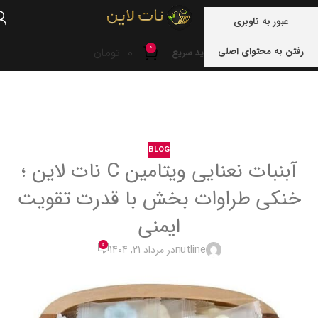
منو
عبور به ناوبری
0
رفتن به محتوای اصلی
0
تومان
خرید سریع
خانه
blog
BLOG
آبنبات نعنایی ویتامین C نات لاین ؛
خنکی طراوات بخش با قدرت تقویت
ایمنی
0
nutline
در مرداد 21, 1404