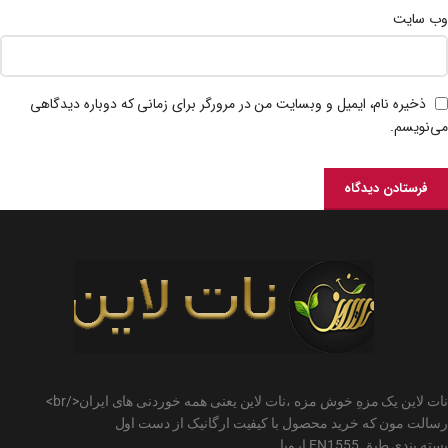
وب‌ سایت
ذخیره نام، ایمیل و وبسایت من در مرورگر برای زمانی که دوباره دیدگاهی
می‌نویسم.
نات لاین یک مزهِ خوش مزه ،نات لاین یعنی همه خوردنی های ایران</br>
رسالت مون که خرید محصول با کیفیت ارگانیک از دست اول
بسته بندی طبق EN1555 اروپا