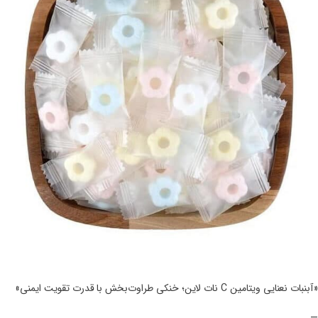
«آبنبات نعنایی ویتامین C نات لاین؛ خنکی طراوت‌بخش با قدرت تقویت ایمنی»