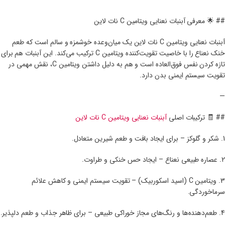
—
## 🌟 معرفی آبنبات نعنایی ویتامین C نات لاین
آبنبات نعنایی ویتامین C نات لاین یک میان‌وعده خوشمزه و سالم است که طعم
خنک نعناع را با خاصیت تقویت‌کننده ویتامین C ترکیب می‌کند. این آبنبات هم برای
تازه کردن نفس فوق‌العاده است و هم به دلیل داشتن ویتامین C، نقش مهمی در
تقویت سیستم ایمنی بدن دارد.
—
## 🧾 ترکیبات اصلی
آبنبات نعنایی ویتامین C نات لاین
1. شکر و گلوکز – برای ایجاد بافت و طعم شیرین متعادل.
2. عصاره طبیعی نعناع – ایجاد حس خنکی و طراوت.
3. ویتامین C (اسید اسکوربیک) – تقویت سیستم ایمنی و کاهش علائم
سرماخوردگی.
4. طعم‌دهنده‌ها و رنگ‌های مجاز خوراکی طبیعی – برای ظاهر جذاب و طعم دلپذیر.