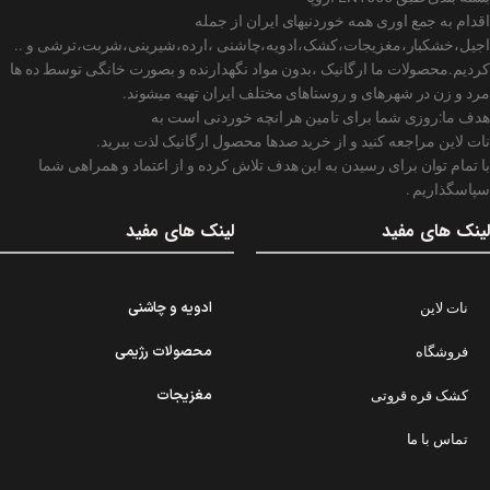
اقدام به جمع اوری همه خوردنیهای ایران از جمله
اجیل،خشکبار،مغزیجات،کشک،ادویه،چاشنی ،ارده،شیرینی،شربت،ترشی و ..
کردیم.محصولات ما ارگانیک ،بدون مواد نگهدارنده و بصورت خانگی توسط ده ها
مرد و زن در شهرهای و روستاهای مختلف ایران تهیه میشوند.
هدف ما:روزی شما برای تامین هر انچه خوردنی است به
نات لاین مراجعه کنید و از خرید صدها محصول ارگانیک لذت ببرید.
با تمام توان برای رسیدن به این هدف تلاش کرده و از اعتماد و همراهی شما
سپاسگذاریم .
لینک های مفید
لینک های مفید
ادویه و چاشنی
نات لاین
محصولات رژیمی
فروشگاه
مغزیجات
کشک قره قروتی
تماس با ما