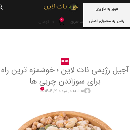
منو
عبور به ناوبری
0
رفتن به محتوای اصلی
0
تومان
خرید سریع
خانه
blog
BLOG
آجیل رژیمی نات لاین ؛ خوشمزه ترین راه
برای سوزاندن چربی ها
0
nutline
در مرداد 21, 1404