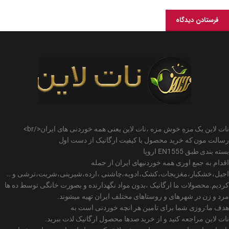
نات لاین یک مزهِ خوش مزه ،نات لاین یعنی همه خوردنی های ایران</br>
رسالت مون که خرید محصول با کیفیت ارگانیک از دست اول
بسته بندی طبق EN1555 اروپا
اقدام به جمع اوری همه خوردنیهای ایران از جمله
اجیل،خشکبار،مغزیجات،کشک،ادویه،چاشنی ،ارده،شیرینی،شربت،ترشی و ..
کردیم.محصولات ما ارگانیک ،بدون مواد نگهدارنده و بصورت خانگی توسط ده ها
مرد و زن در شهرهای و روستاهای مختلف ایران تهیه میشوند.
هدف ما:روزی شما برای تامین هر انچه خوردنی است به
نات لاین مراجعه کنید و از خرید صدها محصول ارگانیک لذت ببرید.