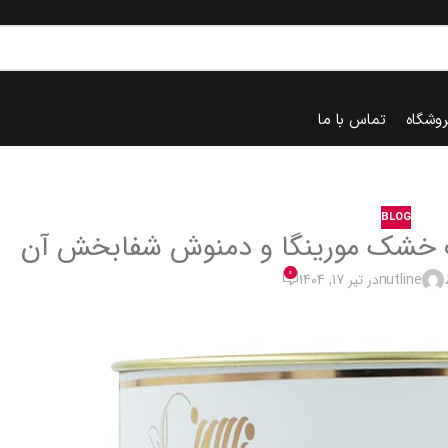
روشگاه
تماس با ما
BLOG
رگ خشک مورینگا و دمنوش شفابخش آن
0
nutline
در تیر 17, 1404
خانه
blog