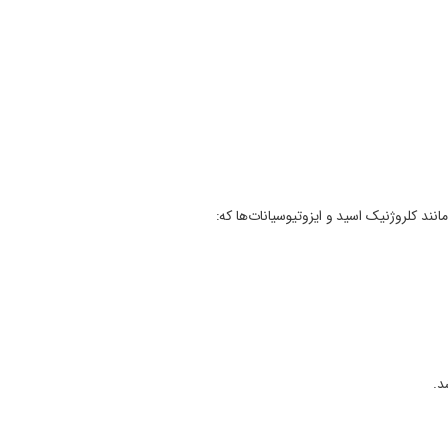
ند کلروژنیک اسید و ایزوتیوسیانات‌ها که: