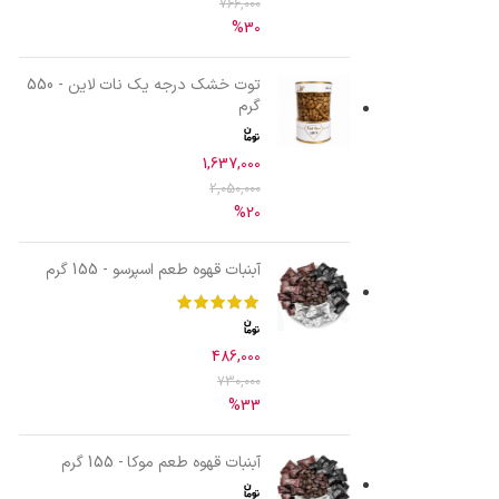
766,000
%30
توت خشک درجه یک نات لاین - 550
گرم
1,637,000
2,050,000
%20
آبنبات قهوه طعم اسپرسو - 155 گرم
486,000
730,000
%33
آبنبات قهوه طعم موکا - 155 گرم