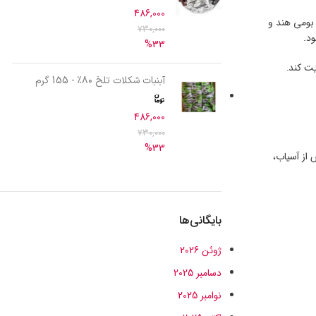
486,000
ت. این گیاه که بومی هند و
730,000
د.
%33
یت کند.
آبنبات شکلات تلخ ۸۰٪ - 155 گرم
486,000
730,000
%33
 از آسیاب،
بایگانی‌ها
ژوئن 2026
دسامبر 2025
نوامبر 2025