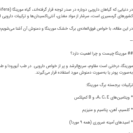
کشورهای گرمسیری است، سرشار از مواد مغذی، آنتی‌اکسیدان‌ها و ترکیبات داروی
در این مقاله، با خواص فوق‌العاده‌ی برگ خشک مورینگا و دمنوش آن آشنا می‌شویم؛
—
## مورینگا چیست و چرا اهمیت دارد؟
مورینگا، درختی است مقاوم، سریع‌الرشد و پر از خواص دارویی. در طب آیورودا و ط
به‌صورت پودر یا به‌صورت دمنوش مورد استفاده قرار می‌گیرند.
ترکیبات برجسته برگ مورینگا:
* ویتامین‌های A، C، E، و B کمپلکس
* کلسیم، آهن، پتاسیم و منیزیم
* اسیدهای آمینه ضروری (همه ۹ مورد!)