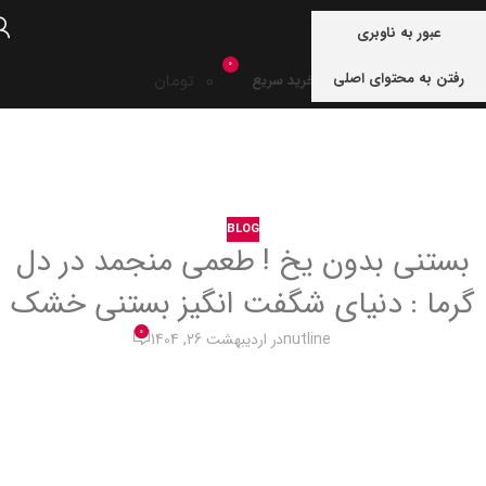
منو
عبور به ناوبری
0
رفتن به محتوای اصلی
0
تومان
خرید سریع
خانه
blog
BLOG
بستنی بدون یخ ! طعمی منجمد در دل
گرما : دنیای شگفت انگیز بستنی خشک
0
nutline
در اردیبهشت 26, 1404