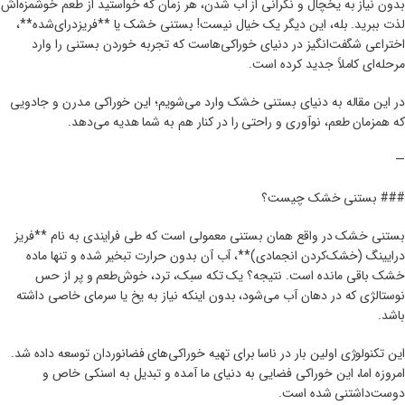
بدون نیاز به یخچال و نگرانی از آب شدن، هر زمان که خواستید از طعم خوشمزه‌اش
لذت ببرید. بله، این دیگر یک خیال نیست! بستنی خشک یا **فریزدرای‌شده**،
اختراعی شگفت‌انگیز در دنیای خوراکی‌هاست که تجربه خوردن بستنی را وارد
مرحله‌ای کاملاً جدید کرده است.
در این مقاله به دنیای بستنی خشک وارد می‌شویم؛ این خوراکی مدرن و جادویی
که همزمان طعم، نوآوری و راحتی را در کنار هم به شما هدیه می‌دهد.
—
### بستنی خشک چیست؟
بستنی خشک در واقع همان بستنی معمولی است که طی فرایندی به نام **فریز
درایینگ (خشک‌کردن انجمادی)**، آب آن بدون حرارت تبخیر شده و تنها ماده
خشک باقی مانده است. نتیجه؟ یک تکه سبک، ترد، خوش‌طعم و پر از حس
نوستالژی که در دهان آب می‌شود، بدون اینکه نیاز به یخ یا سرمای خاصی داشته
باشد.
این تکنولوژی اولین بار در ناسا برای تهیه خوراکی‌های فضانوردان توسعه داده شد.
امروزه اما، این خوراکی فضایی به دنیای ما آمده و تبدیل به اسنکی خاص و
دوست‌داشتنی شده است.