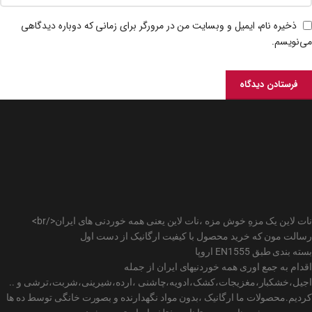
ذخیره نام، ایمیل و وبسایت من در مرورگر برای زمانی که دوباره دیدگاهی
می‌نویسم.
نات لاین یک مزهِ خوش مزه ،نات لاین یعنی همه خوردنی های ایران</br>
رسالت مون که خرید محصول با کیفیت ارگانیک از دست اول
بسته بندی طبق EN1555 اروپا
اقدام به جمع اوری همه خوردنیهای ایران از جمله
اجیل،خشکبار،مغزیجات،کشک،ادویه،چاشنی ،ارده،شیرینی،شربت،ترشی و ..
کردیم.محصولات ما ارگانیک ،بدون مواد نگهدارنده و بصورت خانگی توسط ده ها