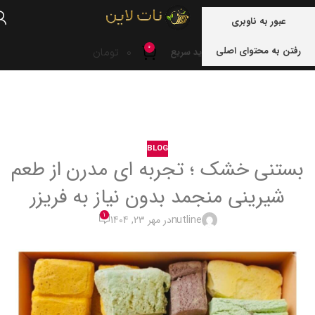
منو
عبور به ناوبری
0
رفتن به محتوای اصلی
0
تومان
خرید سریع
خانه
blog
BLOG
بستنی خشک ؛ تجربه ای مدرن از طعم
شیرینی منجمد بدون نیاز به فریزر
1
nutline
در مهر 23, 1404