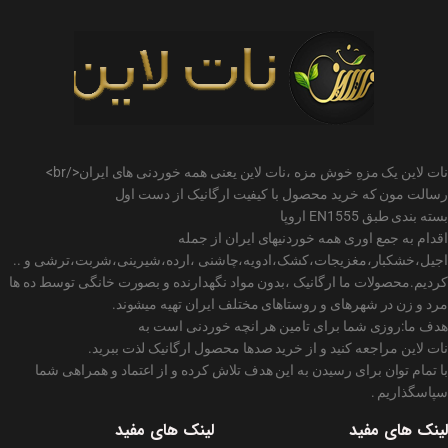
نات لاین یک مزهِ خوش مزه ،نات لاین یعنی همه خوردنی های ایران</br>
رسالت مون که خرید محصول با کیفیت ارگانیک از دست اول
بسته بندی طبق EN1555 اروپا
اقدام به جمع اوری همه خوردنیهای ایران از جمله
اجیل،خشکبار،مغزیجات،کشک،ادویه،چاشنی ،ارده،شیرینی،شربت،ترشی و ..
کردیم.محصولات ما ارگانیک ،بدون مواد نگهدارنده و بصورت خانگی توسط ده ها
مرد و زن در شهرهای و روستاهای مختلف ایران تهیه میشوند.
هدف ما:روزی شما برای تامین هر انچه خوردنی است به
نات لاین مراجعه کنید و از خرید صدها محصول ارگانیک لذت ببرید.
با تمام توان برای رسیدن به این هدف تلاش کرده و از اعتماد و همراهی شما
سپاسگذاریم .
لینک های مفید
لینک های مفید