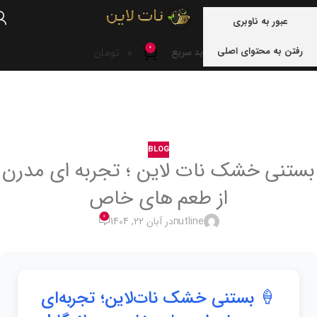
منو
عبور به ناوبری
0
رفتن به محتوای اصلی
0
تومان
خرید سریع
خانه
blog
BLOG
بستنی خشک نات لاین ؛ تجربه ای مدرن
از طعم های خاص
0
nutline
در آبان 22, 1404
🍦 بستنی خشک نات‌لاین؛ تجربه‌ای