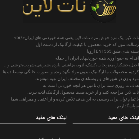
نات لاین یک مزهِ خوش مزه ،نات لاین یعنی همه خوردنی های ایران</br>
رسالت مون که خرید محصول با کیفیت ارگانیک از دست اول
بسته بندی طبق EN1555 اروپا
اقدام به جمع اوری همه خوردنیهای ایران از جمله
اجیل،خشکبار،مغزیجات،کشک،ادویه،چاشنی ،ارده،شیرینی،شربت،ترشی و ..
کردیم.محصولات ما ارگانیک ،بدون مواد نگهدارنده و بصورت خانگی توسط ده ها
مرد و زن در شهرهای و روستاهای مختلف ایران تهیه میشوند.
هدف ما:روزی شما برای تامین هر انچه خوردنی است به
نات لاین مراجعه کنید و از خرید صدها محصول ارگانیک لذت ببرید.
با تمام توان برای رسیدن به این هدف تلاش کرده و از اعتماد و همراهی شما
سپاسگذاریم .
لینک های مفید
لینک های مفید