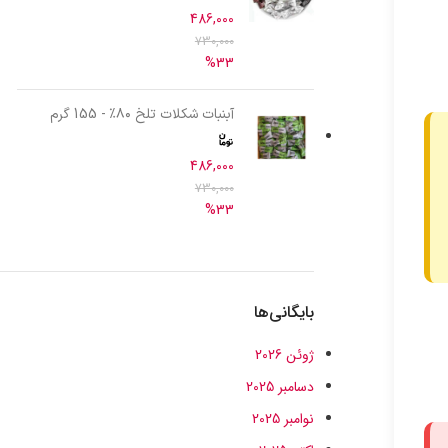
486,000
730,000
%33
آبنبات شکلات تلخ ۸۰٪ - 155 گرم
486,000
730,000
%33
بایگانی‌ها
ژوئن 2026
دسامبر 2025
نوامبر 2025