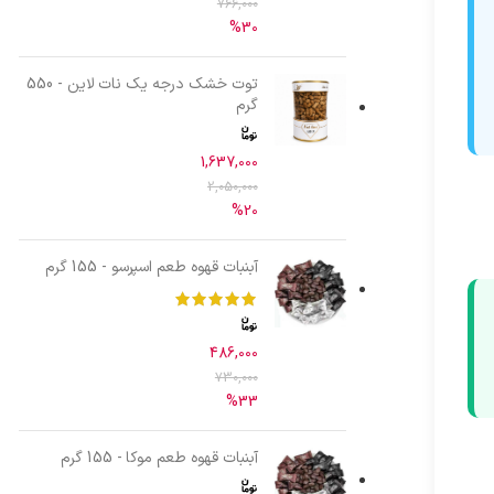
766,000
%30
توت خشک درجه یک نات لاین - 550
گرم
1,637,000
2,050,000
%20
آبنبات قهوه طعم اسپرسو - 155 گرم
486,000
730,000
%33
آبنبات قهوه طعم موکا - 155 گرم