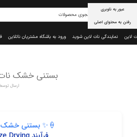
عبور به ناوبری
رفتن به محتوای اصلی
ت لاین
نمایندگی نات لاین شوید
ورود به باشگاه مشتریان ناتلاین
ف
بستنی خشک نات ل
ارسال توسط
🍦✨ بستنی خشک نات
فرآیند Freeze Drying به زبان ساده و جذاب!