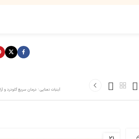
آبنبات نعنایی ؛ درمان سریع گلودرد و آر
21