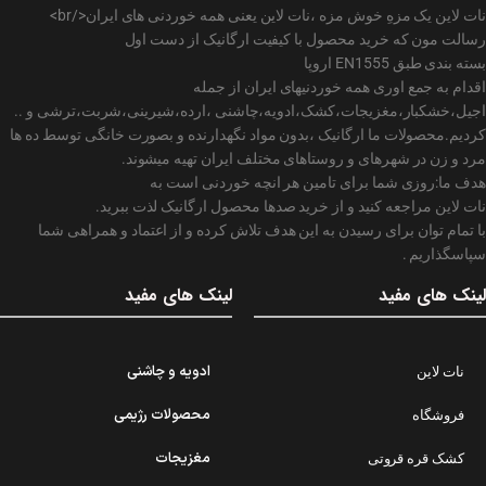
نات لاین یک مزهِ خوش مزه ،نات لاین یعنی همه خوردنی های ایران</br>
رسالت مون که خرید محصول با کیفیت ارگانیک از دست اول
بسته بندی طبق EN1555 اروپا
اقدام به جمع اوری همه خوردنیهای ایران از جمله
اجیل،خشکبار،مغزیجات،کشک،ادویه،چاشنی ،ارده،شیرینی،شربت،ترشی و ..
کردیم.محصولات ما ارگانیک ،بدون مواد نگهدارنده و بصورت خانگی توسط ده ها
مرد و زن در شهرهای و روستاهای مختلف ایران تهیه میشوند.
هدف ما:روزی شما برای تامین هر انچه خوردنی است به
نات لاین مراجعه کنید و از خرید صدها محصول ارگانیک لذت ببرید.
با تمام توان برای رسیدن به این هدف تلاش کرده و از اعتماد و همراهی شما
سپاسگذاریم .
لینک های مفید
لینک های مفید
ادویه و چاشنی
نات لاین
محصولات رژیمی
فروشگاه
مغزیجات
کشک قره قروتی