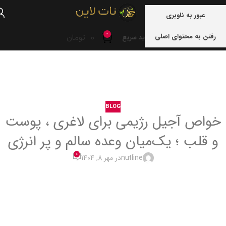
منو
عبور به ناوبری
0
رفتن به محتوای اصلی
0
تومان
خرید سریع
خانه
blog
BLOG
خواص آجیل رژیمی برای لاغری ، پوست
و قلب ؛ یک‌میان وعده سالم و پر انرژی
0
nutline
در مهر 8, 1404