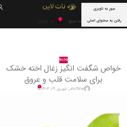
منو
عبور به ناوبری
0
رفتن به محتوای اصلی
0
تومان
خرید سریع
خانه
blog
BLOG
خواص شگفت انگیز زغال اخته خشک
برای سلامت قلب و عروق
0
nutline
در شهریور 29, 1404