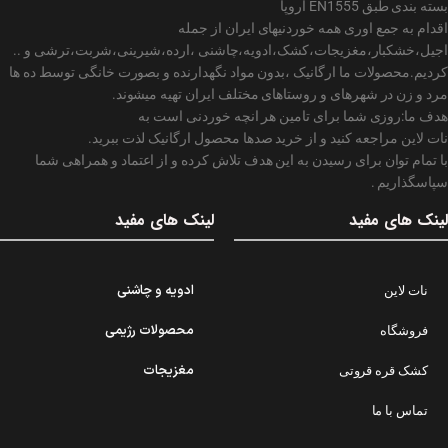
بسته بندی طبق EN1555 اروپا
اقدام به جمع اوری همه خوردنیهای ایران از جمله
اجیل،خشکبار،مغزیجات،کشک،ادویه،چاشنی ،ارده،شیرینی،شربت،ترشی و ..
کردیم.محصولات ما ارگانیک ،بدون مواد نگهدارنده و بصورت خانگی توسط ده ها
مرد و زن در شهرهای و روستاهای مختلف ایران تهیه میشوند.
هدف ما:روزی شما برای تامین هر انچه خوردنی است به
نات لاین مراجعه کنید و از خرید صدها محصول ارگانیک لذت ببرید.
با تمام توان برای رسیدن به این هدف تلاش کرده و از اعتماد و همراهی شما
سپاسگذاریم .
لینک های مفید
لینک های مفید
ادویه و چاشنی
نات لاین
محصولات رژیمی
فروشگاه
مغزیجات
کشک قره قروتی
تماس با ما