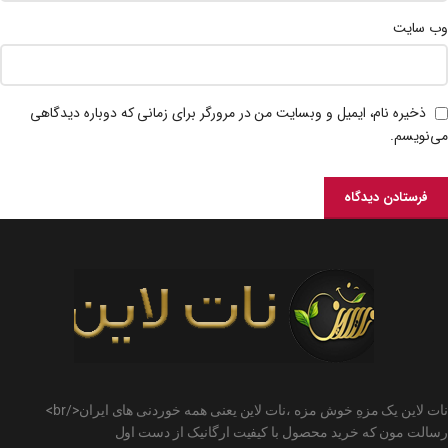
وب‌ سایت
ذخیره نام، ایمیل و وبسایت من در مرورگر برای زمانی که دوباره دیدگاهی
می‌نویسم.
نات لاین یک مزهِ خوش مزه ،نات لاین یعنی همه خوردنی های ایران</br>
رسالت مون که خرید محصول با کیفیت ارگانیک از دست اول