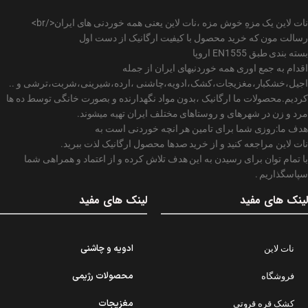
نات لاین یک مزهِ خوش مزه ،نات لاین یعنی همه خوردنی های ایران</br>
رسالت مون که خرید محصول با کیفیت ارگانیک از دست اول
بسته بندی طبق EN1555 اروپا
اقدام به جمع اوری همه خوردنیهای ایران از جمله
اجیل،خشکبار،مغزیجات،کشک،ادویه،چاشنی ،ارده،شیرینی،شربت،ترشی و ..
کردیم.محصولات ما ارگانیک ،بدون مواد نگهدارنده و بصورت خانگی توسط ده ها
مرد و زن در شهرهای و روستاهای مختلف ایران تهیه میشوند.
هدف ما:روزی شما برای تامین هر انچه خوردنی است به
نات لاین مراجعه کنید و از خرید صدها محصول ارگانیک لذت ببرید.
با تمام توان برای رسیدن به این هدف تلاش کرده و از اعتماد و همراهی شما
سپاسگذاریم .
لینک های مفید
لینک های مفید
ادویه و چاشنی
نات لاین
محصولات رژیمی
فروشگاه
مغزیجات
کشک قره قروتی