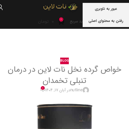
منو
عبور به ناوبری
0
رفتن به محتوای اصلی
0
تومان
خرید سریع
خانه
blog
BLOG
خواص گرده نخل نات لاین در درمان
تنبلی تخمدان
0
nutline
در آبان 17, 1404