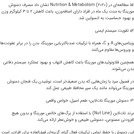
📊 مطالعه‌ای در Nutrition & Metabolism (2020) نشان داد مصرف دمنوش
مورینگا به مدت یک ماه در افراد دارای اضافه‌وزن، باعث کاهش ۲ تا ۳ کیلوگرم وزن
و بهبود حساسیت به انسولین شد.
🌿 تقویت سیستم ایمنی
ویتامین‌های A و C، همراه با ترکیبات ضدباکتریایی مورینگا، بدن را در برابر عفونت‌ها
و ویروس‌ها مقاوم می‌کنند.
همچنین فلاونوئیدهای مورینگا باعث کاهش التهاب و بهبود عملکرد سیستم دفاعی
بدن می‌شوند.
در فصول سرد یا زمان‌هایی که بدن ضعیف‌تر است، نوشیدن یک فنجان دمنوش
مورینگا می‌تواند مانند یک سپر محافظ طبیعی عمل کند.
🌱 دمنوش مورینگا نات‌لاین؛ طعم اصیل، خواص واقعی
برند نات‌لاین (Nut Line) با استفاده از برگ‌های خالص مورینگا و بدون هیچ
افزودنی مصنوعی، دمنوشی طبیعی و خوش‌عطر ارائه می‌کند.
این دمنوش با حفظ تمامی ترکیبات فعال گیاه، گزینه‌ای فوق‌العاده برای افرادی است