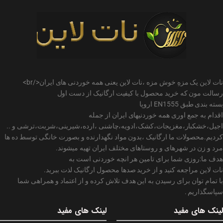
نات لاین یک مزهِ خوش مزه ،نات لاین یعنی همه خوردنی های ایران</br>
رسالت مون که خرید محصول با کیفیت ارگانیک از دست اول
بسته بندی طبق EN1555 اروپا
اقدام به جمع اوری همه خوردنیهای ایران از جمله
اجیل،خشکبار،مغزیجات،کشک،ادویه،چاشنی ،ارده،شیرینی،شربت،ترشی و ..
کردیم.محصولات ما ارگانیک ،بدون مواد نگهدارنده و بصورت خانگی توسط ده ها
مرد و زن در شهرهای و روستاهای مختلف ایران تهیه میشوند.
هدف ما:روزی شما برای تامین هر انچه خوردنی است به
نات لاین مراجعه کنید و از خرید صدها محصول ارگانیک لذت ببرید.
با تمام توان برای رسیدن به این هدف تلاش کرده و از اعتماد و همراهی شما
سپاسگذاریم .
لینک های مفید
لینک های مفید