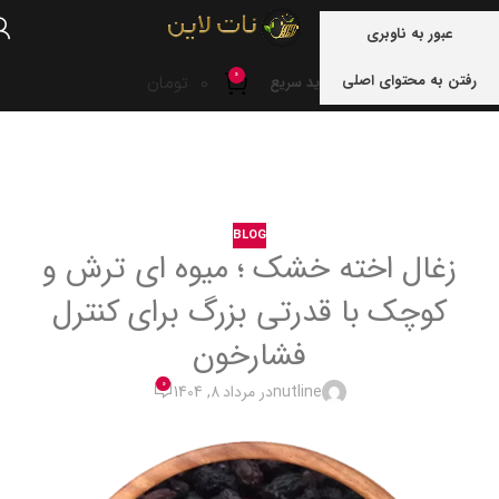
منو
عبور به ناوبری
0
رفتن به محتوای اصلی
0
تومان
خرید سریع
خانه
blog
BLOG
زغال اخته خشک ؛ میوه ای ترش و
کوچک با قدرتی بزرگ برای کنترل
فشارخون
0
nutline
در مرداد 8, 1404