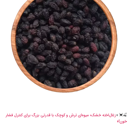
🍒💓 «
زغال‌اخته خشک؛ میوه‌ای ترش و کوچک با قدرتی بزرگ برای کنترل فشار
خون!»