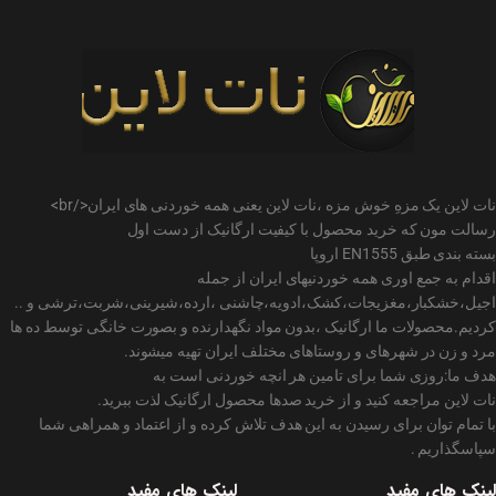
نات لاین یک مزهِ خوش مزه ،نات لاین یعنی همه خوردنی های ایران</br>
رسالت مون که خرید محصول با کیفیت ارگانیک از دست اول
بسته بندی طبق EN1555 اروپا
اقدام به جمع اوری همه خوردنیهای ایران از جمله
اجیل،خشکبار،مغزیجات،کشک،ادویه،چاشنی ،ارده،شیرینی،شربت،ترشی و ..
کردیم.محصولات ما ارگانیک ،بدون مواد نگهدارنده و بصورت خانگی توسط ده ها
مرد و زن در شهرهای و روستاهای مختلف ایران تهیه میشوند.
هدف ما:روزی شما برای تامین هر انچه خوردنی است به
نات لاین مراجعه کنید و از خرید صدها محصول ارگانیک لذت ببرید.
با تمام توان برای رسیدن به این هدف تلاش کرده و از اعتماد و همراهی شما
سپاسگذاریم .
لینک های مفید
لینک های مفید