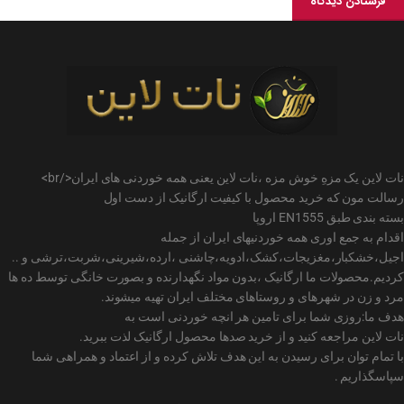
نات لاین یک مزهِ خوش مزه ،نات لاین یعنی همه خوردنی های ایران</br>
رسالت مون که خرید محصول با کیفیت ارگانیک از دست اول
بسته بندی طبق EN1555 اروپا
اقدام به جمع اوری همه خوردنیهای ایران از جمله
اجیل،خشکبار،مغزیجات،کشک،ادویه،چاشنی ،ارده،شیرینی،شربت،ترشی و ..
کردیم.محصولات ما ارگانیک ،بدون مواد نگهدارنده و بصورت خانگی توسط ده ها
مرد و زن در شهرهای و روستاهای مختلف ایران تهیه میشوند.
هدف ما:روزی شما برای تامین هر انچه خوردنی است به
نات لاین مراجعه کنید و از خرید صدها محصول ارگانیک لذت ببرید.
با تمام توان برای رسیدن به این هدف تلاش کرده و از اعتماد و همراهی شما
سپاسگذاریم .