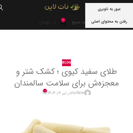
منو
عبور به ناوبری
0
رفتن به محتوای اصلی
0
تومان
خرید سریع
خانه
blog
BLOG
طلای سفید کیوی ؛ کشک شتر و
معجزه‌ش برای سلامت سالمندان
0
nutline
در تیر 17, 1404