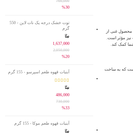
766,000
%30
توت خشک درجه یک نات لاین - 550
گرم
 محصول غنی از
 نیز مؤثر است.
1,637,000
ما کمک کند.
2,050,000
%20
 است که به ساخت
آبنبات قهوه طعم اسپرسو - 155 گرم
486,000
730,000
%33
آبنبات قهوه طعم موکا - 155 گرم