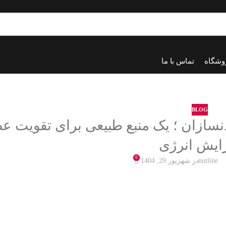
وشگاه
تماس با ما
BLOG
نسازان ؛ یک منبع طبیعی برای تقویت ع
ایش انرژی
خانه
blog
0
nutline
در شهریور 29, 1404