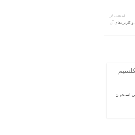
قدیمی تر
و کاربردهای آن
BLOG
کلسیم
کشک شتر ؛ سوپرفود فراموش شد
خواص شگفت انگیز برای بدن
0
ارسال توسط
nutline
کی استخوان
🐪 کشک شتر؛ سوپرفود فراموش‌شده کویر با خواص شگ
و ذهن در دنیای پر از محصولات صنعتی 
ادامه مطلب