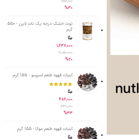
766,000
%30
توت خشک درجه یک نات لاین - 550
گرم
1,637,000
2,050,000
%20
آبنبات قهوه طعم اسپرسو - 155 گرم
486,000
730,000
%33
آبنبات قهوه طعم موکا - 155 گرم