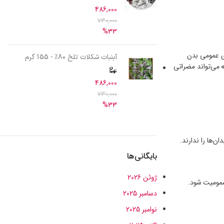
486,000
730,000
%33
ی عمومی بدن
آبنبات شکلات تلخ ۸۰٪ - 155 گرم
ه می‌تواند مضراتی
486,000
730,000
%33
ن‌ها را ندارند.
بایگانی‌ها
ژوئن 2026
سمومیت شود.
دسامبر 2025
نوامبر 2025