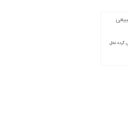
BLOG
بیعی
ترکیب گرده نخل و عسل ؛ بمب انر
معجون تقویت باروری مرد
0
ارسال توسط
nutline
ی گرده نخل
🍯🌿 ترکیب گرده نخل و عسل؛ بمب انرژی طبیعی و م
مردان و زنان گرده نخل و عسل...
ادامه مطلب