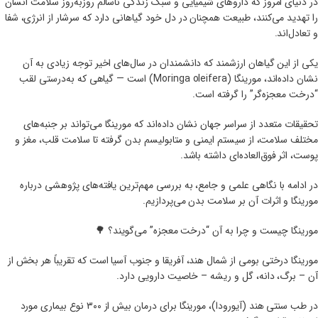
در دنیای امروز که داروهای شیمیایی و سبک زندگی ناسالم روزبه‌روز سلامت انسان
را تهدید می‌کنند، طبیعت همچنان در دل خود گیاهانی دارد که سرشار از انرژی، شفا
و تعادل‌اند.
یکی از این گیاهان ارزشمند که دانشمندان در سال‌های اخیر توجه زیادی به آن
نشان داده‌اند، مورینگا (Moringa oleifera) است — گیاهی که به‌درستی لقب
“درخت معجزه‌گر” را گرفته است.
تحقیقات متعدد از سراسر جهان نشان داده‌اند که مورینگا می‌تواند بر جنبه‌های
مختلف سلامت، از سیستم ایمنی و متابولیسم بدن گرفته تا سلامت قلب، مغز و
پوست، اثر فوق‌العاده‌ای داشته باشد.
در ادامه با نگاهی علمی و جامع، به بررسی مهم‌ترین یافته‌های پژوهشی درباره
مورینگا و اثرات آن بر سلامت بدن می‌پردازیم.
مورینگا چیست و چرا به آن “درخت معجزه” می‌گویند؟ 🌳
مورینگا درختی بومی از شمال هند، آفریقا و جنوب آسیا است که تقریباً هر بخش از
آن – برگ، دانه، گل و ریشه – خاصیت دارویی دارد.
در طب سنتی هند (آیورودا)، مورینگا برای درمان بیش از ۳۰۰ نوع بیماری مورد