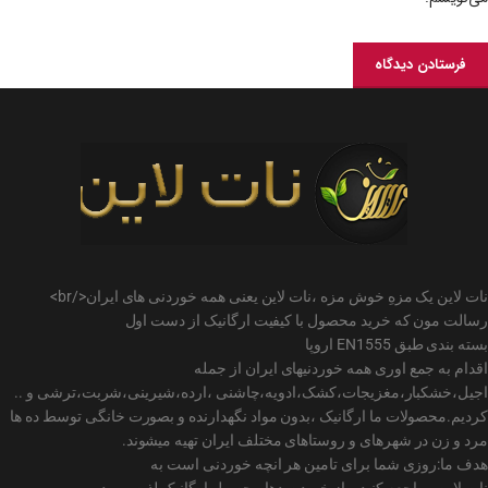
نات لاین یک مزهِ خوش مزه ،نات لاین یعنی همه خوردنی های ایران</br>
رسالت مون که خرید محصول با کیفیت ارگانیک از دست اول
بسته بندی طبق EN1555 اروپا
اقدام به جمع اوری همه خوردنیهای ایران از جمله
اجیل،خشکبار،مغزیجات،کشک،ادویه،چاشنی ،ارده،شیرینی،شربت،ترشی و ..
کردیم.محصولات ما ارگانیک ،بدون مواد نگهدارنده و بصورت خانگی توسط ده ها
مرد و زن در شهرهای و روستاهای مختلف ایران تهیه میشوند.
هدف ما:روزی شما برای تامین هر انچه خوردنی است به
نات لاین مراجعه کنید و از خرید صدها محصول ارگانیک لذت ببرید.