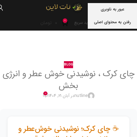
منو
عبور به ناوبری
0
رفتن به محتوای اصلی
0
تومان
خرید سریع
خانه
blog
BLOG
چای کرک ، نوشیدنی خوش عطر و انرژی
بخش
0
nutline
در آبان 21, 1404
☕ چای کرک؛ نوشیدنی خوش‌عطر و