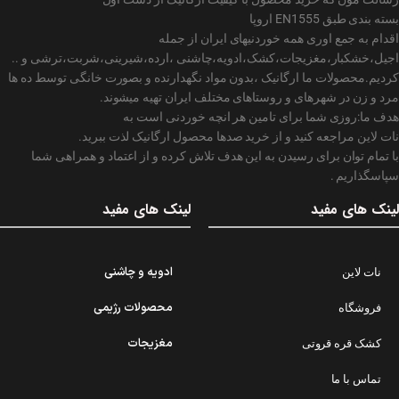
بسته بندی طبق EN1555 اروپا
اقدام به جمع اوری همه خوردنیهای ایران از جمله
اجیل،خشکبار،مغزیجات،کشک،ادویه،چاشنی ،ارده،شیرینی،شربت،ترشی و ..
کردیم.محصولات ما ارگانیک ،بدون مواد نگهدارنده و بصورت خانگی توسط ده ها
مرد و زن در شهرهای و روستاهای مختلف ایران تهیه میشوند.
هدف ما:روزی شما برای تامین هر انچه خوردنی است به
نات لاین مراجعه کنید و از خرید صدها محصول ارگانیک لذت ببرید.
با تمام توان برای رسیدن به این هدف تلاش کرده و از اعتماد و همراهی شما
سپاسگذاریم .
لینک های مفید
لینک های مفید
ادویه و چاشنی
نات لاین
محصولات رژیمی
فروشگاه
مغزیجات
کشک قره قروتی
تماس با ما