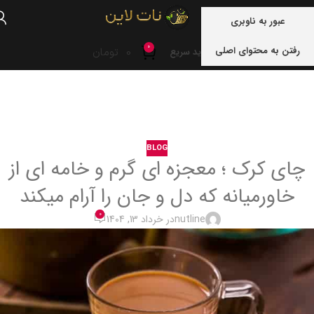
منو
عبور به ناوبری
0
رفتن به محتوای اصلی
0
تومان
خرید سریع
خانه
blog
BLOG
چای کرک ؛ معجزه ای گرم و خامه ای از
خاورمیانه که دل و جان را آرام میکند
0
nutline
در خرداد 13, 1404