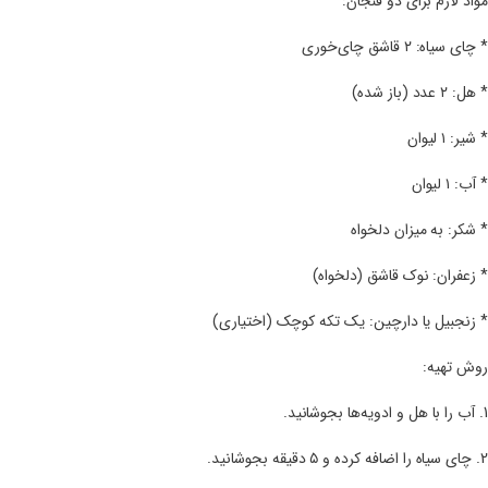
مواد لازم برای دو فنجان:
* چای سیاه: ۲ قاشق چای‌خوری
* هل: ۲ عدد (باز شده)
* شیر: ۱ لیوان
* آب: ۱ لیوان
* شکر: به میزان دلخواه
* زعفران: نوک قاشق (دلخواه)
* زنجبیل یا دارچین: یک تکه کوچک (اختیاری)
روش تهیه:
1. آب را با هل و ادویه‌ها بجوشانید.
2. چای سیاه را اضافه کرده و ۵ دقیقه بجوشانید.