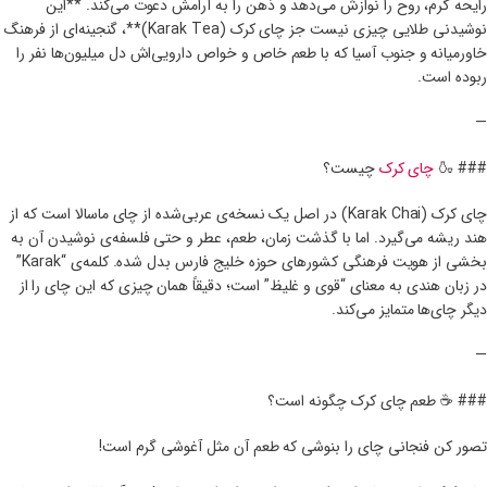
رایحه گرم، روح را نوازش می‌دهد و ذهن را به آرامش دعوت می‌کند. **این
نوشیدنی طلایی چیزی نیست جز چای کرک (Karak Tea)**، گنجینه‌ای از فرهنگ
خاورمیانه و جنوب آسیا که با طعم خاص و خواص دارویی‌اش دل میلیون‌ها نفر را
ربوده است.
—
### 🍶
چای کرک
چیست؟
چای کرک (Karak Chai) در اصل یک نسخه‌ی عربی‌شده از چای ماسالا است که از
هند ریشه می‌گیرد. اما با گذشت زمان، طعم، عطر و حتی فلسفه‌ی نوشیدن آن به
بخشی از هویت فرهنگی کشورهای حوزه خلیج فارس بدل شده. کلمه‌ی “Karak”
در زبان هندی به معنای “قوی و غلیظ” است؛ دقیقاً همان چیزی که این چای را از
دیگر چای‌ها متمایز می‌کند.
—
### ☕ طعم چای کرک چگونه است؟
تصور کن فنجانی چای را بنوشی که طعم آن مثل آغوشی گرم است!