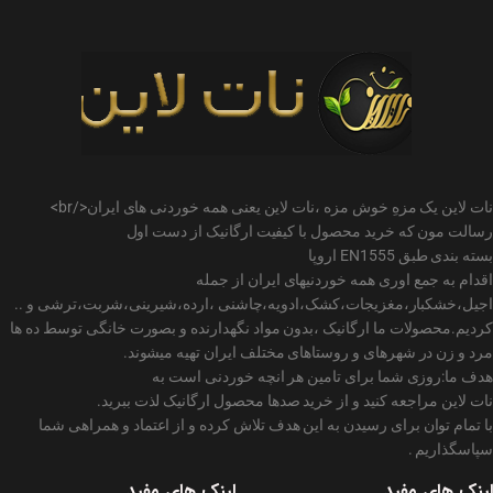
نات لاین یک مزهِ خوش مزه ،نات لاین یعنی همه خوردنی های ایران</br>
رسالت مون که خرید محصول با کیفیت ارگانیک از دست اول
بسته بندی طبق EN1555 اروپا
اقدام به جمع اوری همه خوردنیهای ایران از جمله
اجیل،خشکبار،مغزیجات،کشک،ادویه،چاشنی ،ارده،شیرینی،شربت،ترشی و ..
کردیم.محصولات ما ارگانیک ،بدون مواد نگهدارنده و بصورت خانگی توسط ده ها
مرد و زن در شهرهای و روستاهای مختلف ایران تهیه میشوند.
هدف ما:روزی شما برای تامین هر انچه خوردنی است به
نات لاین مراجعه کنید و از خرید صدها محصول ارگانیک لذت ببرید.
با تمام توان برای رسیدن به این هدف تلاش کرده و از اعتماد و همراهی شما
سپاسگذاریم .
لینک های مفید
لینک های مفید