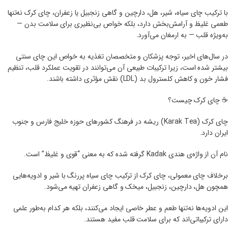
با ترکیب چای سیاه، شیر، هل، دارچین و گاهی زنجبیل یا زعفران، چای کرک نه‌تنها
طعمی غلیظ و آرامش‌بخش دارد، بلکه خواص بی‌نظیری برای سلامت بدن —
به‌ویژه قلب — به ارمغان می‌آورد.
در سال‌های اخیر، توجه پزشکان و متخصصان تغذیه به خواص این چای سنتی
بیشتر شده است، زیرا ترکیبات طبیعی آن می‌توانند در تقویت عملکرد قلب، تنظیم
فشار خون و کاهش کلسترول بد (LDL) نقش مؤثری داشته باشند.
☕ چای کرک چیست؟
چای کرک (Karak Tea) ریشه در فرهنگ کشورهای حوزه خلیج فارس و جنوب
ایران دارد.
نام آن از واژه‌ی هندی Kadak گرفته شده که به معنی “قوی و غلیظ” است.
برخلاف چای معمولی، چای کرک از ترکیب چای سیاه پررنگ با شیر و ادویه‌هایی
همچون هل، دارچین، زنجبیل، میخک و گاهی زعفران تهیه می‌شود.
این ادویه‌ها نه‌تنها طعم و عطر خاصی ایجاد می‌کنند، بلکه هر کدام به‌طور علمی
دارای ترکیباتی‌اند که برای سلامت قلب مفید هستند.