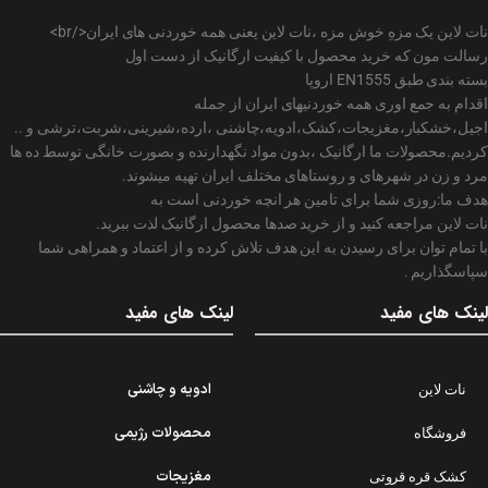
نات لاین یک مزهِ خوش مزه ،نات لاین یعنی همه خوردنی های ایران</br>
رسالت مون که خرید محصول با کیفیت ارگانیک از دست اول
بسته بندی طبق EN1555 اروپا
اقدام به جمع اوری همه خوردنیهای ایران از جمله
اجیل،خشکبار،مغزیجات،کشک،ادویه،چاشنی ،ارده،شیرینی،شربت،ترشی و ..
کردیم.محصولات ما ارگانیک ،بدون مواد نگهدارنده و بصورت خانگی توسط ده ها
مرد و زن در شهرهای و روستاهای مختلف ایران تهیه میشوند.
هدف ما:روزی شما برای تامین هر انچه خوردنی است به
نات لاین مراجعه کنید و از خرید صدها محصول ارگانیک لذت ببرید.
با تمام توان برای رسیدن به این هدف تلاش کرده و از اعتماد و همراهی شما
سپاسگذاریم .
لینک های مفید
لینک های مفید
ادویه و چاشنی
نات لاین
محصولات رژیمی
فروشگاه
مغزیجات
کشک قره قروتی