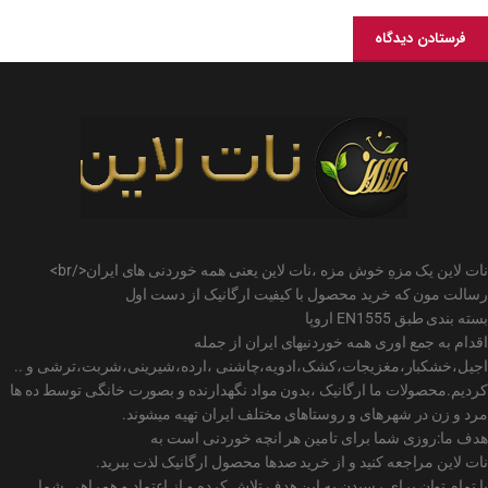
نات لاین یک مزهِ خوش مزه ،نات لاین یعنی همه خوردنی های ایران</br>
رسالت مون که خرید محصول با کیفیت ارگانیک از دست اول
بسته بندی طبق EN1555 اروپا
اقدام به جمع اوری همه خوردنیهای ایران از جمله
اجیل،خشکبار،مغزیجات،کشک،ادویه،چاشنی ،ارده،شیرینی،شربت،ترشی و ..
کردیم.محصولات ما ارگانیک ،بدون مواد نگهدارنده و بصورت خانگی توسط ده ها
مرد و زن در شهرهای و روستاهای مختلف ایران تهیه میشوند.
هدف ما:روزی شما برای تامین هر انچه خوردنی است به
نات لاین مراجعه کنید و از خرید صدها محصول ارگانیک لذت ببرید.
با تمام توان برای رسیدن به این هدف تلاش کرده و از اعتماد و همراهی شما