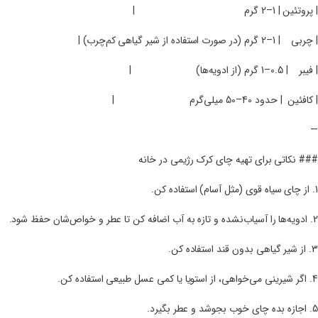
| پروتئین | 1–2 گرم
|
| چربی
| 1–2 گرم (در صورت استفاده از شیر گیاهی کم‌چرب) |
| فیبر
| 0.5–1 گرم (از ادویه‌ها)
|
| کافئین
| حدود 40–50 میلی‌گرم
|
—
### نکاتی برای تهیه چای کرک رژیمی در خانه
1. از چای سیاه قوی (مثل آسام) استفاده کن.
2. ادویه‌ها را آسیاب‌نشده و تازه به آب اضافه کن تا عطر و خواص‌شان حفظ شود.
3. از شیر گیاهی بدون قند استفاده کن.
4. اگر شیرینی می‌خواهی، از استویا یا کمی عسل طبیعی استفاده کن.
5. اجازه بده چای خوب بجوشد و عطر بگیرد.