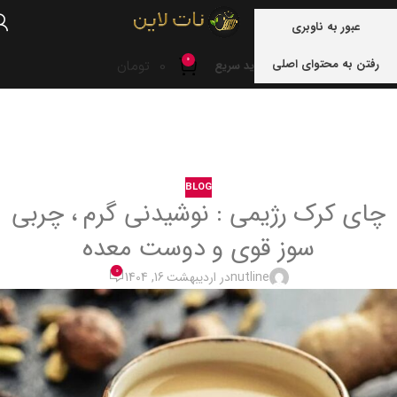
منو
عبور به ناوبری
0
رفتن به محتوای اصلی
0
تومان
خرید سریع
خانه
blog
BLOG
چای کرک رژیمی : نوشیدنی گرم ، چربی
سوز قوی و دوست معده
0
nutline
در اردیبهشت 16, 1404