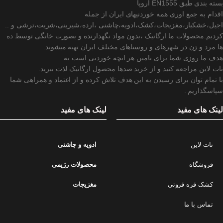
بسته بندی طبق EN1555 اروپا
اقدام به جمع اوری همه خوردنیهای ایران از جمله
اجیل،خشکبار،مغزیجات،کشک،ادویه،چاشنی ،ارده،شیرینی،شربت،ترشی و ..
کردیم.محصولات ما ارگانیک ،بدون مواد نگهدارنده و بصورت خانگی توسط ده
ها مرد و زن در شهرهای و روستاهای مختلف ایران تهیه میشوند.
هدف ما:روزی شما برای تامین هر انچه خوردنی است به
نات لاین مراجعه کنید و از خرید صدها محصول ارگانیک لذت ببرید.
با تمام توان برای رسیدن به این هدف تلاش کرده و از اعتماد و همراهی شما
سپاسگذاریم .
لینک های مفید
لینک های مفید
نات لاین
ادویه و چاشنی
فروشگاه
محصولات رژیمی
کشک قره قروتی
مغزیجات
تماس با ما