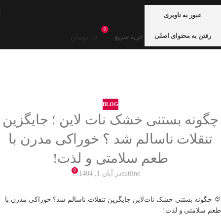
منو
عبور به ناوبری
0
رفتن به محتوای اصلی
0
تومان
خرید سریع
خانه
blog
BLOG
چگونه بستنی خشک نات لاین ؛ جایگزین
تنقلات ناسالم شد ؟ خوراکی مدرن با
طعم سلامتی و لذت!
0
nutline
در آبان 1, 1404
🍨 چگونه بستنی خشک نات‌لاین جایگزین تنقلات ناسالم شد؟ خوراکی مدرن با
طعم سلامتی و لذت!