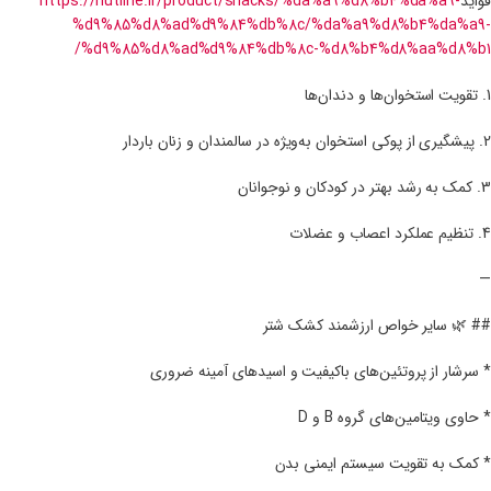
فواید
https://nutline.ir/product/snacks/%da%a9%d8%b4%da%a9-
%d9%85%d8%ad%d9%84%db%8c/%da%a9%d8%b4%da%a9-
%d9%85%d8%ad%d9%84%db%8c-%d8%b4%d8%aa%d8%b1/
1. تقویت استخوان‌ها و دندان‌ها
2. پیشگیری از پوکی استخوان به‌ویژه در سالمندان و زنان باردار
3. کمک به رشد بهتر در کودکان و نوجوانان
4. تنظیم عملکرد اعصاب و عضلات
—
## 🌿 سایر خواص ارزشمند کشک شتر
* سرشار از پروتئین‌های باکیفیت و اسیدهای آمینه ضروری
* حاوی ویتامین‌های گروه B و D
* کمک به تقویت سیستم ایمنی بدن