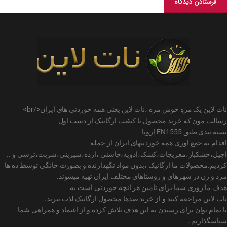
نات لاین یک مزهِ خوش مزه ،نات لاین یعنی همه خوردنی های ایران</br>
رسالت مون که خرید محصول با کیفیت ارگانیک از دست اول
بسته بندی طبق EN1555 اروپا
اقدام به جمع اوری همه خوردنیهای ایران از جمله
اجیل،خشکبار،مغزیجات،کشک،ادویه،چاشنی ،ارده،شیرینی،شربت،ترشی و ..
کردیم.محصولات ما ارگانیک ،بدون مواد نگهدارنده و بصورت خانگی توسط ده ها
مرد و زن در شهرهای و روستاهای مختلف ایران تهیه میشوند.
هدف ما:روزی شما برای تامین هر انچه خوردنی است به
نات لاین مراجعه کنید و از خرید صدها محصول ارگانیک لذت ببرید.
با تمام توان برای رسیدن به این هدف تلاش کرده و از اعتماد و همراهی شما
سپاسگذاریم .