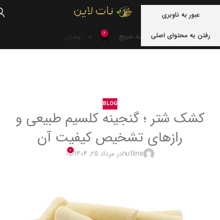
منو
عبور به ناوبری
0
رفتن به محتوای اصلی
0
تومان
خرید سریع
خانه
blog
BLOG
کشک شتر ؛ گنجینه کلسیم طبیعی و
رازهای تشخیص کیفیت آن
0
nutline
در مرداد 25, 1404