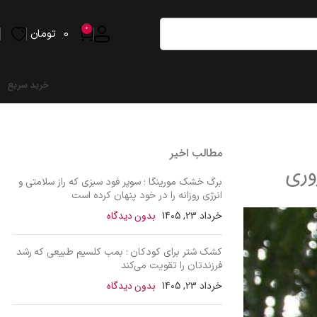
0
0
تومان
خرید سریع
مطالب اخیر
وری
برگ خشک مورینگا ؛ سوپر فود سبزی که راز سلامتی و
انرژی روزانه را در خود پنهان کرده است
خرداد 23, 1405
بدون دیدگاه
کشک شتر برای کودکان ؛ بمب کلسیم طبیعی که رشد
فرزندتان را تقویت می‌کند
خرداد 23, 1405
بدون دیدگاه