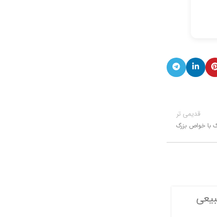
قدیمی تر
ک با خواص بزرگ
BLOG
بیعی
ترکیب گرده نخل و عسل ؛ بمب انر
معجون تقویت باروری مرد