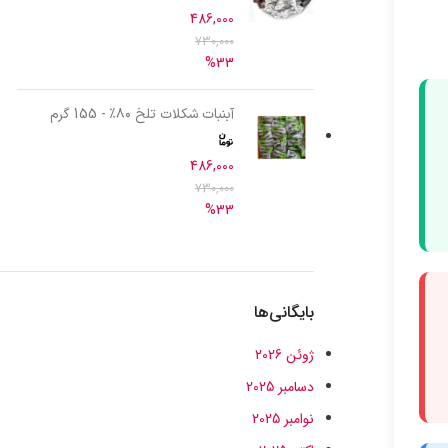
486,000
730,000
%33
آبنبات شکلات تلخ ۸۰٪ - 155 گرم
486,000
730,000
%33
بایگانی‌ها
ژوئن 2026
دسامبر 2025
نوامبر 2025