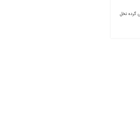
0
ارسال توسط
nutline
ی گرده نخل
🍯🌿 ترکیب گرده نخل و عسل؛ بمب انرژی طبیعی و م
مردان و زنان گرده نخل و عسل...
ادامه مطلب