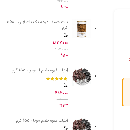
766,000
%30
توت خشک درجه یک نات لاین - 550
گرم
1,637,000
2,050,000
%20
آبنبات قهوه طعم اسپرسو - 155 گرم
486,000
730,000
%33
آبنبات قهوه طعم موکا - 155 گرم