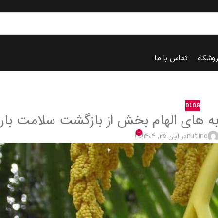
روشگاه
تماس با ما
BLOG
به های الهام بخش از بازگشت سلامت بار
0
nutline
در آبان 25, 1404
خانه
blog