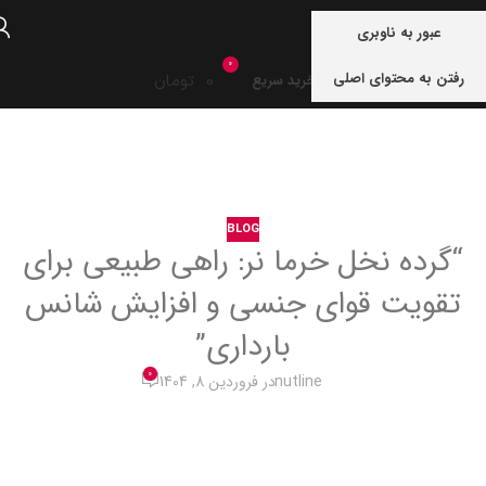
منو
عبور به ناوبری
0
رفتن به محتوای اصلی
0
تومان
خرید سریع
خانه
blog
BLOG
“گرده نخل خرما نر: راهی طبیعی برای
تقویت قوای جنسی و افزایش شانس
بارداری”
0
nutline
در فروردین 8, 1404