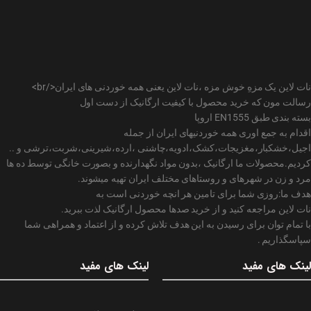
نات لاین یک مزهِ خوش مزه ،نات لاین یعنی همه خوردنی های ایران</br>
رسالت مون که خرید محصول با کیفیت ارگانیک از دست اول
بسته بندی طبق EN1555 اروپا
اقدام به جمع اوری همه خوردنیهای ایران از جمله
اجیل،خشکبار،مغزیجات،کشک،ادویه،چاشنی ،ارده،شیرینی،شربت،ترشی و ..
کردیم.محصولات ما ارگانیک ،بدون مواد نگهدارنده و بصورت خانگی توسط ده ها
مرد و زن در شهرهای و روستاهای مختلف ایران تهیه میشوند.
هدف ما:روزی شما برای تامین هر انچه خوردنی است به
نات لاین مراجعه کنید و از خرید صدها محصول ارگانیک لذت ببرید.
با تمام توان برای رسیدن به این هدف تلاش کرده و از اعتماد و همراهی شما
سپاسگذاریم .
لینک های مفید
لینک های مفید