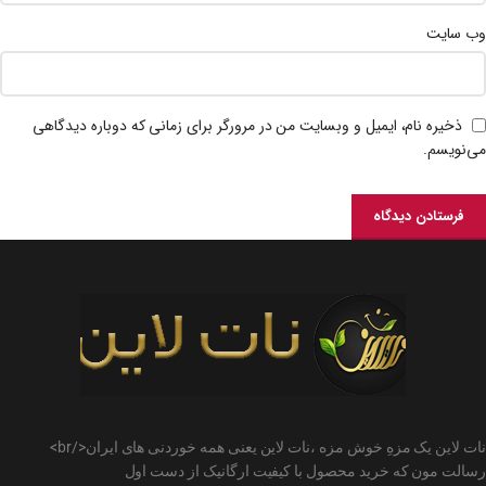
وب‌ سایت
ذخیره نام، ایمیل و وبسایت من در مرورگر برای زمانی که دوباره دیدگاهی
می‌نویسم.
نات لاین یک مزهِ خوش مزه ،نات لاین یعنی همه خوردنی های ایران</br>
رسالت مون که خرید محصول با کیفیت ارگانیک از دست اول