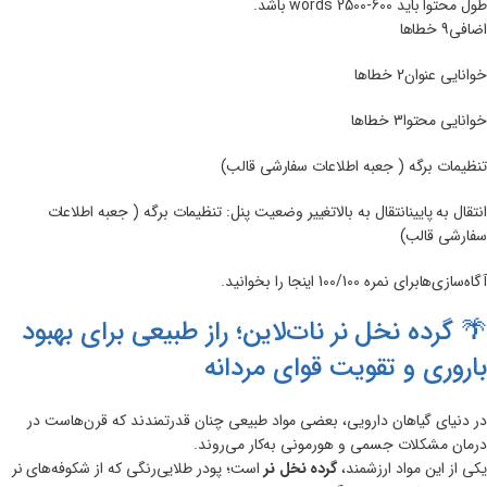
طول محتوا باید 600-2500 words باشد.
اضافی9 خطاها
خوانایی عنوان2 خطاها
خوانایی محتوا3 خطاها
تنظیمات برگه ( جعبه اطلاعات سفارشی قالب)
انتقال به پایینانتقال به بالاتغییر وضعیت پنل: تنظیمات برگه ( جعبه اطلاعات
سفارشی قالب)
آگاه‌سازی‌هابرای نمره 100/100 اینجا را بخوانید.
🌴 گرده نخل نر نات‌لاین؛ راز طبیعی برای بهبود
باروری و تقویت قوای مردانه
در دنیای گیاهان دارویی، بعضی مواد طبیعی چنان قدرتمندند که قرن‌هاست در
درمان مشکلات جسمی و هورمونی به‌کار می‌روند.
یکی از این مواد ارزشمند،
گرده نخل نر
است؛ پودر طلایی‌رنگی که از شکوفه‌های نر