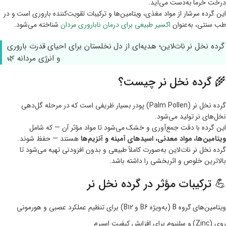
درخت خرما به‌دست می‌آید.
این گرده سرشار از مواد مغذی، ویتامین‌ها و ترکیبات تقویت‌کننده باروری است و در
طب سنتی، به‌عنوان
اکسیر طبیعی برای درمان ناباروری مردان
شناخته می‌شود.
گرده نخل نر نات‌لاین؛ هدیه‌ای از دل نخلستان برای احیای قدرت باروری
و انرژی مردانه 🌿
🌾 گرده نخل نر چیست؟
گرده نخل نر (Palm Pollen) پودر بسیار ظریفی است که در مرحله گل‌دهی
نخل‌های نر تولید می‌شود.
این گرده با دقت جمع‌آوری و خشک می‌شود تا مواد مؤثر آن — که شامل
ویتامین‌ها، مواد معدنی، اسیدهای آمینه و آنزیم‌ها
هستند — حفظ شوند.
گرده نخل نر نات‌لاین به‌صورت کاملاً طبیعی و بدون افزودنی تهیه می‌شود تا
بالاترین خلوص و اثربخشی را داشته باشد.
💪 ترکیبات مؤثر در گرده نخل نر
ویتامین‌های گروه B (به‌ویژه B6 و B12) برای تنظیم عملکرد عصبی و هورمونی
روی (Zinc) و سلنیوم برای افزایش کیفیت اسپرم