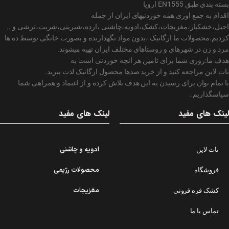
بسته بندی طبق EN1555 اروپا
اقدام به جمع اوری همه خوردنیهای ایران از جمله
اجیل،خشکبار،مغزیجات،کشک،ادویه،چاشنی ،ارده،شیرینی،شربت،ترشی و ..
کردیم.محصولات ما ارگانیک ،بدون مواد نگهدارنده و بصورت خانگی توسط ده ها
مرد و زن در شهرهای و روستاهای مختلف ایران تهیه میشوند.
هدف ما:روزی شما برای تامین هر انچه خوردنی است به
نات لاین مراجعه کنید و از خرید صدها محصول ارگانیک لذت ببرید.
با تمام توان برای رسیدن به این هدف تلاش کرده و از اعتماد و همراهی شما
سپاسگذاریم .
لینک های مفید
لینک های مفید
ادویه و چاشنی
نات لاین
محصولات رژیمی
فروشگاه
مغزیجات
کشک قره قروتی
تماس با ما