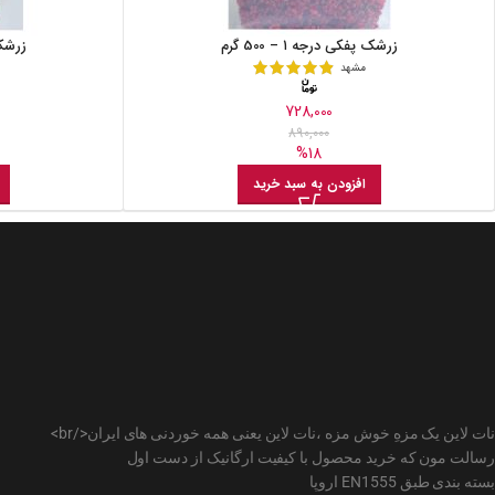
زرشک پفکی درجه ۱ – 500 گرم
زرشک پف
مشهد
728,000
890,000
%18
افزودن به سبد خرید
نات لاین یک مزهِ خوش مزه ،نات لاین یعنی همه خوردنی های ایران</br>
رسالت مون که خرید محصول با کیفیت ارگانیک از دست اول
بسته بندی طبق EN1555 اروپا