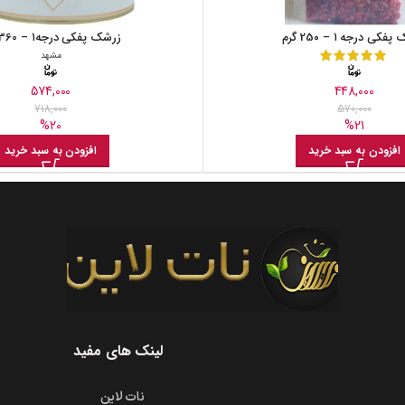
کی درجه ۱ – 25۰ گرم
زرشک پفکی درجه۱ – 360 گرم
مشهد
574,000
448,000
718,000
570,000
%20
%21
افزودن به سبد خرید
افزودن به سبد خرید
لینک های مفید
نات لاین