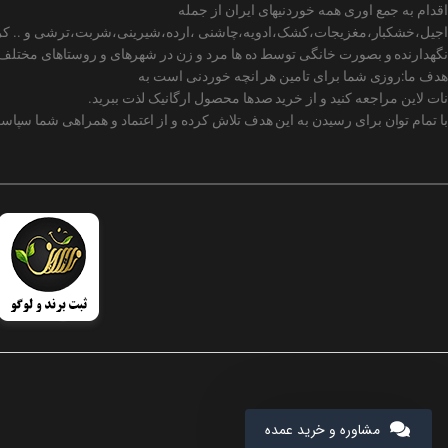
اقدام به جمع اوری همه خوردنیهای ایران از جمله
اجیل،خشکبار،مغزیجات،کشک،ادویه،چاشنی ،ارده،شیرینی،شربت،ترشی و .. کردی
نگهدارنده و بصورت خانگی توسط ده ها مرد و زن در شهرهای و روستاهای مختلف ا
هدف ما:روزی شما برای تامین هر انچه خوردنی است به
نات لاین مراجعه کنید و از خرید صدها محصول ارگانیک لذت ببرید.
با تمام توان برای رسیدن به این هدف تلاش کرده و از اعتماد و همراهی شما سپاسگ
مشاوره و خرید عمده