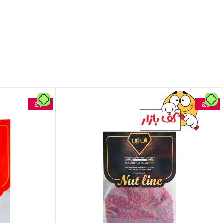
حراج
حراج