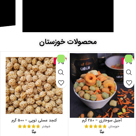
محصولات خوزستان
حراج
حراج
آجیل سوخاری – 280 گرم
کنجد عسلی توپی – 500 گرم
خوزستان
شوشتر