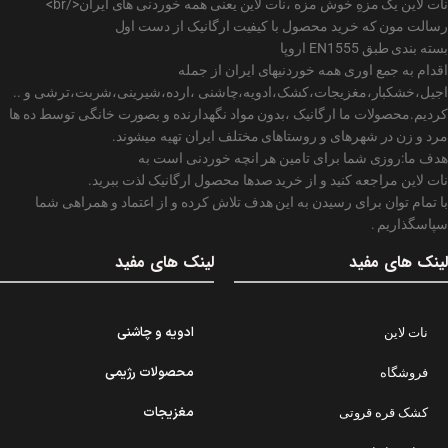
نات لاین یک مزهِ خوش مزه ،نات لاین یعنی همه خوردنی های ایران</br>
رسالت مون که خرید محصول با کیفیت ارگانیک از دست اول
بسته بندی طبق EN1555 اروپا
اقدام به جمع اوری همه خوردنیهای ایران از جمله
اجیل،خشکبار،مغزیجات،کشک،ادویه،چاشنی ،ارده،شیرینی،شربت،ترشی و ..
کردیم.محصولات ما ارگانیک ،بدون مواد نگهدارنده و بصورت خانگی توسط ده ها
مرد و زن در شهرهای و روستاهای مختلف ایران تهیه میشوند.
هدف ما:روزی شما برای تامین هر انچه خوردنی است به
نات لاین مراجعه کنید و از خرید صدها محصول ارگانیک لذت ببرید.
با تمام توان برای رسیدن به این هدف تلاش کرده و از اعتماد و همراهی شما
سپاسگذاریم .
لینک های مفید
لینک های مفید
ادویه و چاشنی
نات لاین
محصولات رژیمی
فروشگاه
مغزیجات
کشک قره قروتی