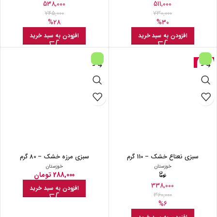
538,000
511,000
745,000
730,000
%28
%30
افزودن به سبد خرید
افزودن به سبد خرید
حراج
سبزی نعناع خشک – 110 گرم
سبزی مرزه خشک – 80 گرم
خوزستان
خوزستان
288,000
تومان
338,000
افزودن به سبد خرید
360,000
%6