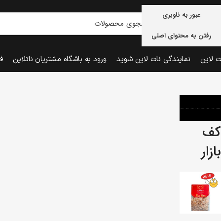
عبور به ناوبری
رفتن به محتوای اصلی
ت لاین
نمایندگی نات لاین شوید
ورود به باشگاه مشتریان ناتلاین
ف
کف
بازار
کف