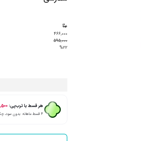
466,000
595,000
%22
هر قسط با ترب‌پی:
6,500
۴ قسط ماهانه. بدون سود، چک و ضامن.