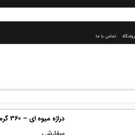
روشگاه
تماس با ما
دراژه میوه ای – 360 گرم
سفارشی