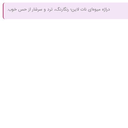
دراژه میوه‌ای نات لاین؛ رنگارنگ، ترد و سرشار از حس خوب.