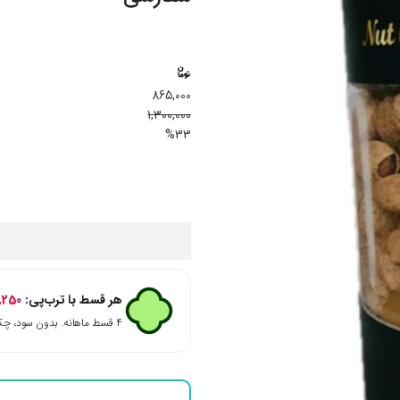
865,000
1,300,000
%33
هر قسط با ترب‌پی:
,250
۴ قسط ماهانه. بدون سود، چک و ضامن.