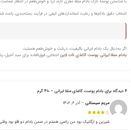
با شکستن پوسته نازک بادام منقا، مغزی تازه، ترد و خوش‌طعم در انتظار شماست
انتخاب دقیق بادام‌ها و رعایت استانداردهای کیفی در فرآیند بسته‌بندی، باعث 
اگر به‌دنبال یک بادام ایرانی باکیفیت، درشت و خوش‌طعم هستید،
بادام منقا ایرانی پوست کاغذی نات لاین
انتخابی فوق‌العاده برای سبد آجیل، پذ
4 دیدگاه برای
بادام پوست کاغذی منقا ایرانی – 410 گرم
مریم سیستانی
–
آذر 6, 1402
شیرین و ارگانیک بود من راضی هستم در ضمن بادام دو قلو بود وق