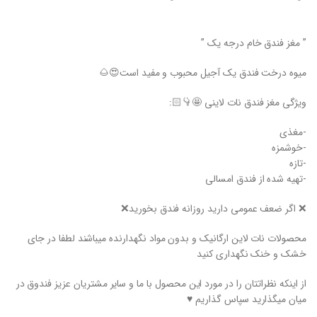
” مغز فندق خام درجه یک ”
میوه درخت فندق یک آجیل محبوب و مفید است😍🌰
ویژگی مغز فندق نات لاینی 🤩👇🏻:
-مغذی
-خوشمزه
-تازه
-تهیه شده از فندق امسالی
❌ اگر ضعف عمومی دارید روزانه فندق بخورید❌
محصولات نات لاین ارگانیک و بدون مواد نگهدارنده میباشند لطفا در جای
خشک و خنک نگهداری کنید
از اینکه نظراتتان را در مورد این محصول با ما و سایر مشتریان عزیز فندوق در
میان میگذارید سپاس گذاریم ♥️