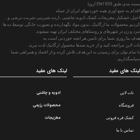
بسته بندی طبق EN1555 اروپا
اقدام به جمع اوری همه خوردنیهای ایران از جمله
اجیل،خشکبار،مغزیجات،کشک،ادویه،چاشنی ،ارده،شیرینی،شربت،ترشی و ..
کردیم.محصولات ما ارگانیک ،بدون مواد نگهدارنده و بصورت خانگی توسط ده ها
مرد و زن در شهرهای و روستاهای مختلف ایران تهیه میشوند.
هدف ما:روزی شما برای تامین هر انچه خوردنی است به
نات لاین مراجعه کنید و از خرید صدها محصول ارگانیک لذت ببرید.
با تمام توان برای رسیدن به این هدف تلاش کرده و از اعتماد و همراهی شما
سپاسگذاریم .
لینک های مفید
لینک های مفید
ادویه و چاشنی
نات لاین
محصولات رژیمی
فروشگاه
مغزیجات
کشک قره قروتی
تماس با ما