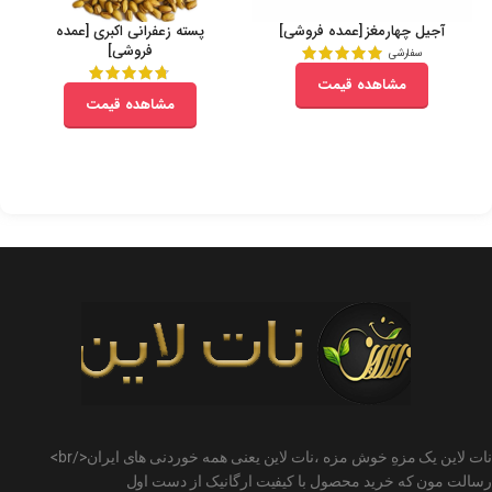
آجیل چهارمغز [عمده فروشی]
پسته زعفرانی اکبری [عمده
فروشی]
سفارشی
مشاهده قیمت
مشاهده قیمت
نات لاین یک مزهِ خوش مزه ،نات لاین یعنی همه خوردنی های ایران</br>
رسالت مون که خرید محصول با کیفیت ارگانیک از دست اول