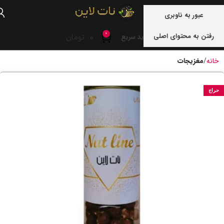
منو
عبور به ناوبری
0
رفتن به محتوای اصلی
0
تومان
خرید سریع
خانه
مغزیجات
حراج