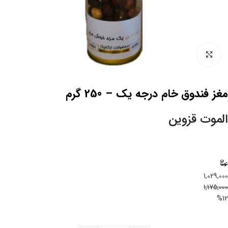
بزرگنمایی تصویر
مغز فندوق خام درجه یک – 250 گرم
الموت قزوین
1,029,000
1,175,000
%12