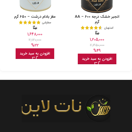
انجیر خشک درجه AA – 600
مغز بادام درشت – 650 گرم
گرم
سفارشی
استهبان
1,648,000
1,205,000
2,120,000
%22
2,350,000
%49
افزودن به سبد خرید
افزودن به سبد خرید