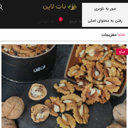
منو
عبور به ناوبری
0
رفتن به محتوای اصلی
0
تومان
خرید سریع
خانه
مغزیجات
حراج