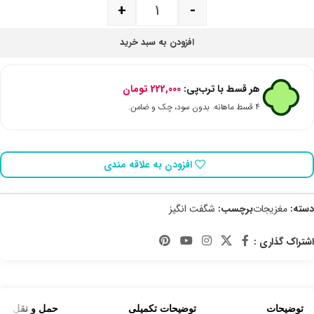
+
-
افزودن به سبد خرید
هر قسط با ترب‌پی:
222,000
تومان
۴ قسط ماهانه. بدون سود، چک و ضامن.
افزودن به علاقه مندی
دسته:
مغزیجات
برچسب:
شگفت انگیز
اشتراک گذاری :
توضیحات
توضیحات تکمیلی
حمل و نقل کالا