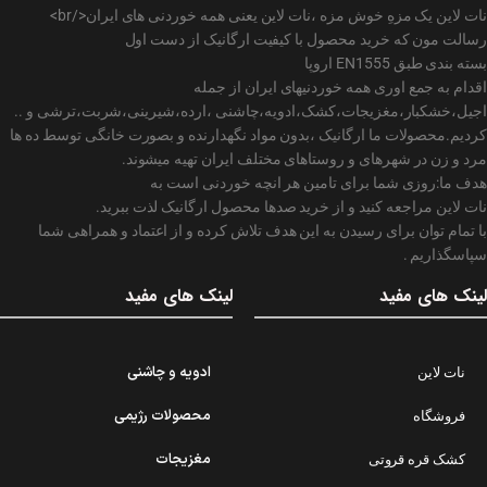
نات لاین یک مزهِ خوش مزه ،نات لاین یعنی همه خوردنی های ایران</br>
رسالت مون که خرید محصول با کیفیت ارگانیک از دست اول
بسته بندی طبق EN1555 اروپا
اقدام به جمع اوری همه خوردنیهای ایران از جمله
اجیل،خشکبار،مغزیجات،کشک،ادویه،چاشنی ،ارده،شیرینی،شربت،ترشی و ..
کردیم.محصولات ما ارگانیک ،بدون مواد نگهدارنده و بصورت خانگی توسط ده ها
مرد و زن در شهرهای و روستاهای مختلف ایران تهیه میشوند.
هدف ما:روزی شما برای تامین هر انچه خوردنی است به
نات لاین مراجعه کنید و از خرید صدها محصول ارگانیک لذت ببرید.
با تمام توان برای رسیدن به این هدف تلاش کرده و از اعتماد و همراهی شما
سپاسگذاریم .
لینک های مفید
لینک های مفید
ادویه و چاشنی
نات لاین
محصولات رژیمی
فروشگاه
مغزیجات
کشک قره قروتی