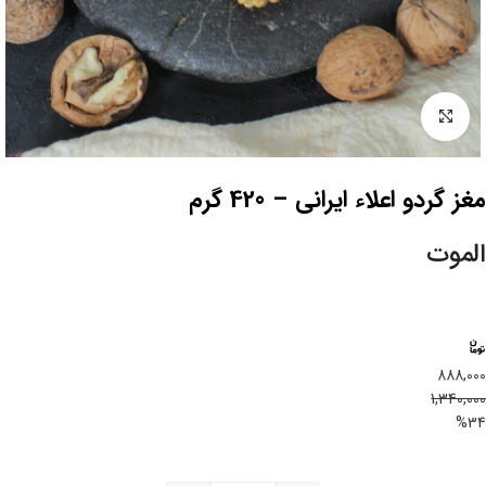
بزرگنمایی تصویر
مغز گردو اعلاء ایرانی – 420 گرم
الموت
888,000
1,340,000
%34