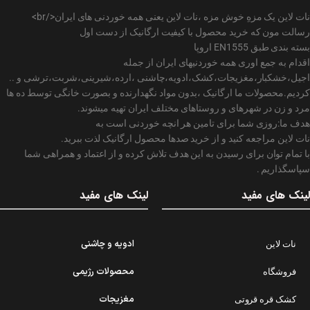
نات لاین یک مزهِ خوش مزه ،نات لاین یعنی همه خوردنی های ایران</br>
رسالت مون که خرید محصول با کیفیت ارگانیک از دست اول
بسته بندی طبق EN1555 اروپا
اقدام به جمع اوری همه خوردنیهای ایران از جمله
اجیل،خشکبار،مغزیجات،کشک،ادویه،چاشنی ،ارده،شیرینی،شربت،ترشی و ..
کردیم.محصولات ما ارگانیک ،بدون مواد نگهدارنده و بصورت خانگی توسط ده ها
مرد و زن در شهرهای و روستاهای مختلف ایران تهیه میشوند.
هدف ما:روزی شما برای تامین هر انچه خوردنی است به
نات لاین مراجعه کنید و از خرید صدها محصول ارگانیک لذت ببرید.
با تمام توان برای رسیدن به این هدف تلاش کرده و از اعتماد و همراهی شما
سپاسگذاریم .
لینک های مفید
لینک های مفید
ادویه و چاشنی
نات لاین
محصولات رژیمی
فروشگاه
مغزیجات
کشک قره قروتی