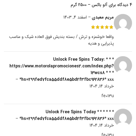
4 دیدگاه برای
آلو باکس – 2500 گرم
مریم معبدی
–
اسفند 4, 1403
واقعا خوشمزه و ترش / بسته بندیش فوق العاده شیک و مناسب
پذیرایی و هدیه
* * * Unlock Free Spins Today:
https://www.motorolapromociones2.com/index.php?
13wcs8 * * *
–
hs=299fed7fca55ddf8e5bd2f3fbc962836* ххх*
خرداد 14, 1404
fe013u
* * * Unlock Free Spins Today * * *
–
hs=299fed7fca55ddf8e5bd2f3fbc962836* ххх*
خرداد 14, 1404
fe013u