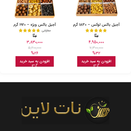
آجیل باکس لوکس – 1830 گرم
آجیل باکس ویژه – 1920 گرم
سفارشی
3,830,000
4,950,000
5,200,000
7,300,000
%26
%32
افزودن به سبد خرید
افزودن به سبد خرید