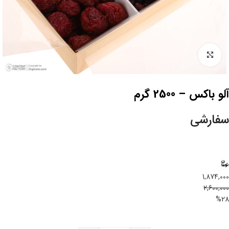
بزرگنمایی تصویر
آلو باکس – 2500 گرم
سفارشی
1,874,000
2,600,000
%28