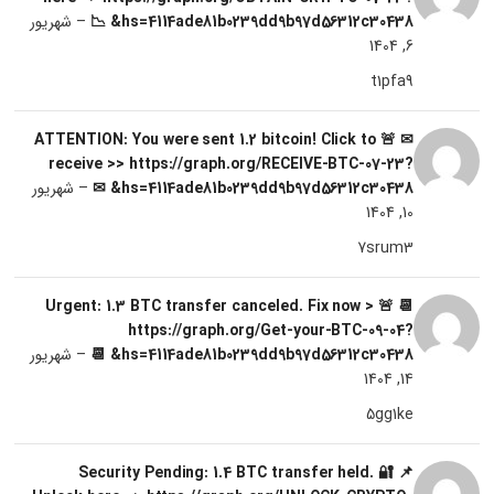
hs=4114ade81b0239dd9b97d56312c30438& 📉
–
شهریور
6, 1404
t1pfa9
✉ 🚨 ATTENTION: You were sent 1.2 bitcoin! Click to
receive >> https://graph.org/RECEIVE-BTC-07-23?
hs=4114ade81b0239dd9b97d56312c30438& ✉
–
شهریور
10, 1404
7srum3
📆 🚨 Urgent: 1.3 BTC transfer canceled. Fix now >
https://graph.org/Get-your-BTC-09-04?
hs=4114ade81b0239dd9b97d56312c30438& 📆
–
شهریور
14, 1404
5gg1ke
📌 🔐 Security Pending: 1.4 BTC transfer held.