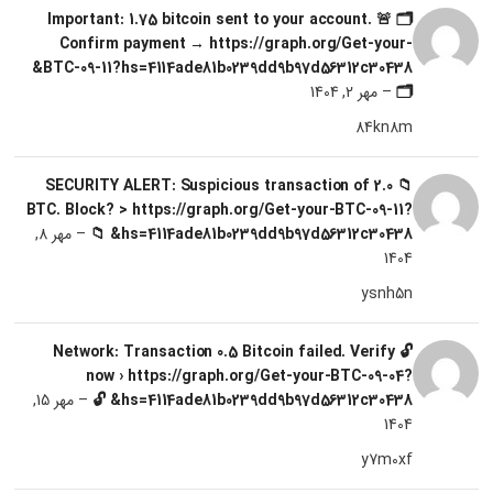
🗂 🚨 Important: 1.75 bitcoin sent to your account.
Confirm payment → https://graph.org/Get-your-
BTC-09-11?hs=4114ade81b0239dd9b97d56312c30438&
🗂
–
مهر 2, 1404
84kn8m
📁 SECURITY ALERT: Suspicious transaction of 2.0
BTC. Block? > https://graph.org/Get-your-BTC-09-11?
hs=4114ade81b0239dd9b97d56312c30438& 📁
–
مهر 8,
1404
ysnh5n
🔓 Network: Transaction 0.5 Bitcoin failed. Verify
now › https://graph.org/Get-your-BTC-09-04?
hs=4114ade81b0239dd9b97d56312c30438& 🔓
–
مهر 15,
1404
y7m0xf