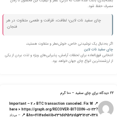
بسته‌بندی، باعث شده است که تازگی، عطر و کیفیت این محصول تا زمان
مصرف حفظ شود.
چای سفید نات لاین؛ لطافت، ظرافت و طعمی متفاوت در هر
فنجان.
اگر به‌دنبال یک نوشیدنی خاص، خوش‌عطر و متفاوت هستید،
چای سفید نات لاین
انتخابی فوق‌العاده برای لحظات آرامش، پذیرایی‌های ویژه و لذت بردن از یکی
از ارزشمندترین انواع چای جهان خواهد بود.
22 دیدگاه برای
چای سفید – 100 گرم
📍 🚨 Important – 2.0 BTC transaction canceled. Fix
here > https://graph.org/RECOVER-BITCOIN-07-23?
hs=4114ade81b0239dd9b97d56312c30438& 📍
–
مرداد