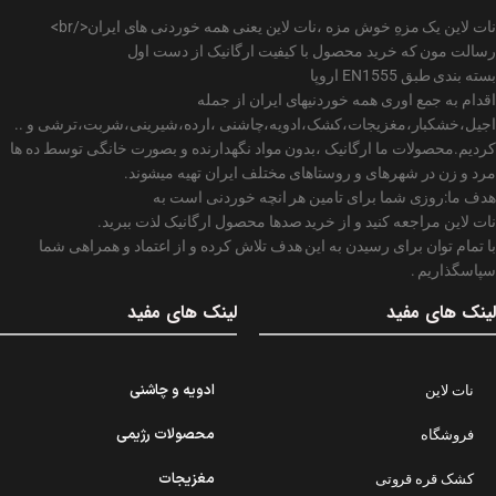
نات لاین یک مزهِ خوش مزه ،نات لاین یعنی همه خوردنی های ایران</br>
رسالت مون که خرید محصول با کیفیت ارگانیک از دست اول
بسته بندی طبق EN1555 اروپا
اقدام به جمع اوری همه خوردنیهای ایران از جمله
اجیل،خشکبار،مغزیجات،کشک،ادویه،چاشنی ،ارده،شیرینی،شربت،ترشی و ..
کردیم.محصولات ما ارگانیک ،بدون مواد نگهدارنده و بصورت خانگی توسط ده ها
مرد و زن در شهرهای و روستاهای مختلف ایران تهیه میشوند.
هدف ما:روزی شما برای تامین هر انچه خوردنی است به
نات لاین مراجعه کنید و از خرید صدها محصول ارگانیک لذت ببرید.
با تمام توان برای رسیدن به این هدف تلاش کرده و از اعتماد و همراهی شما
سپاسگذاریم .
لینک های مفید
لینک های مفید
ادویه و چاشنی
نات لاین
محصولات رژیمی
فروشگاه
مغزیجات
کشک قره قروتی