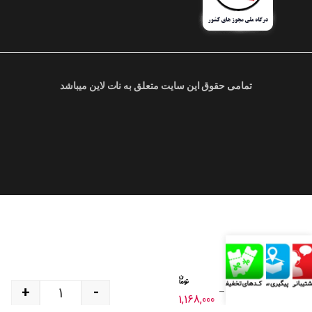
تمامی حقوق این سایت متعلق به نات لاین میباشد
+
-
چای سفید –
1,168,000
100 گرم