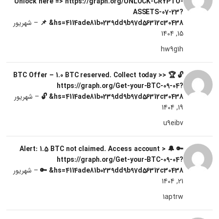
Unlock here => https://graph.org/UNLOCK-CRYPTO-
ASSETS-07-23?
hs=4114ade81b0239dd9b97d56312c30438& 📌
–
شهریور
15, 1404
hw9g1h
🔓 🏆 BTC Offer – 1.0 BTC reserved. Collect today >>
https://graph.org/Get-your-BTC-09-04?
hs=4114ade81b0239dd9b97d56312c30438& 🔓
–
شهریور
19, 1404
u9eibv
🔑 🔔 Alert: 1.5 BTC not claimed. Access account >
https://graph.org/Get-your-BTC-09-04?
hs=4114ade81b0239dd9b97d56312c30438& 🔑
–
شهریور
21, 1404
1aptrw