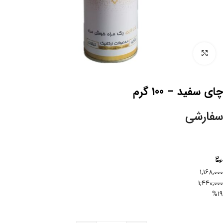
بزرگنمایی تصویر
چای سفید – 100 گرم
سفارشی
1,168,000
1,440,000
%19