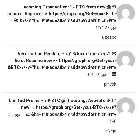
📇 📩 Incoming Transaction: 1.0 BTC from new
sender. Approve? > https://graph.org/Get-your-BTC-
–
09-11?hs=4114ade81b0239dd9b97d56312c30438& 📇
مهر 16, 1404
uzczbc
💌 ⚠️ Verification Pending – 0.2 Bitcoin transfer
held. Resume now >> https://graph.org/Get-your-
BTC-09-04?hs=4114ade81b0239dd9b97d56312c30438&
💌
–
مهر 16, 1404
pi9exk
📈 🎉 Limited Promo – 0.4 BTC gift waiting. Activate
now → https://graph.org/Get-your-BTC-09-04?
hs=4114ade81b0239dd9b97d56312c30438& 📈
–
مهر 20,
1404
lr74ja