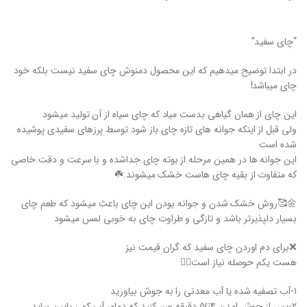
“چای سفید”
در ابتدا توضیح میدهیم که این محصول دمنوش چای سفید نیست بلکه خود
چای میباشد!
این چای از همان گیاهی بدست میاد که چای سیاه از آن تولید میشود
ولی قبل از اینکه جوانه های تازه چای باز شود توسط پرزهای سفیدی پوشیده
شده است
این جوانه ها در همین مرحله از بوته چای جداشده و با سرعت و دقت خاصی
که متفاوت از بقیه چای هاست خشک میشوند.☘️
🌼🥰روش خشک شدن و جوانه بودن این چای باعث میشود که طعم چای
بسیار دلپذیرتر باشد و تازگی و طراوت چای به خوبی لمس میشود
❌برای دم اوردن چای سفید که گران قیمت نیز
هست یکم حوصله نیاز است👇🏻
۱-آب تصفیه شده یا آب معدنی را به جوش بیاورید
۲-پس از جوش امدن ۴تا۵ دقیقه صبر کنید که دمای آب کمی پایین بیاید