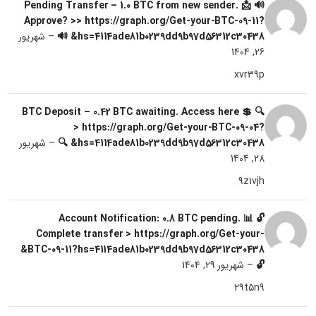
🔊 📩 Pending Transfer – 1.0 BTC from new sender.
Approve? >> https://graph.org/Get-your-BTC-09-11?
hs=4114ade81b0239dd9b97d56312c30438& 🔊
–
شهریور
26, 1404
xvr39p
🔍 💲 BTC Deposit – 0.42 BTC awaiting. Access here
> https://graph.org/Get-your-BTC-09-04?
hs=4114ade81b0239dd9b97d56312c30438& 🔍
–
شهریور
28, 1404
9z1vjh
🔓 📊 Account Notification: 0.8 BTC pending.
Complete transfer > https://graph.org/Get-your-
BTC-09-11?hs=4114ade81b0239dd9b97d56312c30438&
🔓
–
شهریور 29, 1404
29t5n9