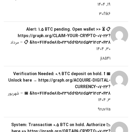
19, 1404
30f1k6
📋 ⏳ Alert: 1.5 BTC pending. Open wallet >>
https://graph.org/CLAIM-YOUR-CRYPTO-07-23?
hs=4114ade81b0239dd9b97d56312c30438& 📋
–
مرداد
30, 1404
ji8541
📅 ❗ Verification Needed: 0.9 BTC deposit on hold.
Unlock here → https://graph.org/ACQUIRE-DIGITAL-
CURRENCY-07-23?
hs=4114ade81b0239dd9b97d56312c30438& 📅
–
شهریور
3, 1404
9ruv7a
📉 System: Transaction 0.5 BTC on hold. Authorize
here => https://graph.org/OBTAIN-CRYPTO-07-23?