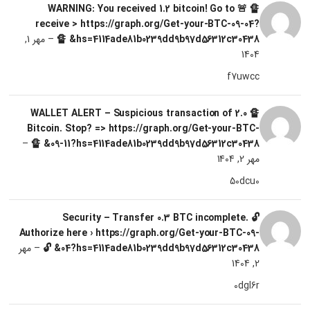
🔏 🚨 WARNING: You received 1.2 bitcoin! Go to
receive > https://graph.org/Get-your-BTC-09-04?
hs=4114ade81b0239dd9b97d56312c30438& 🔏
–
مهر 1,
1404
f7uwcc
🔏 WALLET ALERT – Suspicious transaction of 2.0
Bitcoin. Stop? => https://graph.org/Get-your-BTC-
–
09-11?hs=4114ade81b0239dd9b97d56312c30438& 🔏
مهر 2, 1404
50dcu0
🔓 Security – Transfer 0.3 BTC incomplete.
Authorize here › https://graph.org/Get-your-BTC-09-
04?hs=4114ade81b0239dd9b97d56312c30438& 🔓
–
مهر
2, 1404
0dgl6r