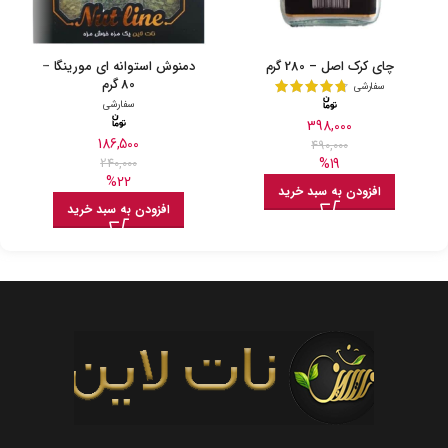
چای کرک اصل – 280 گرم
دمنوش استوانه ای مورینگا –
80 گرم
سفارشی
سفارشی
398,000
186,500
490,000
%19
240,000
%22
افزودن به سبد خرید
افزودن به سبد خرید