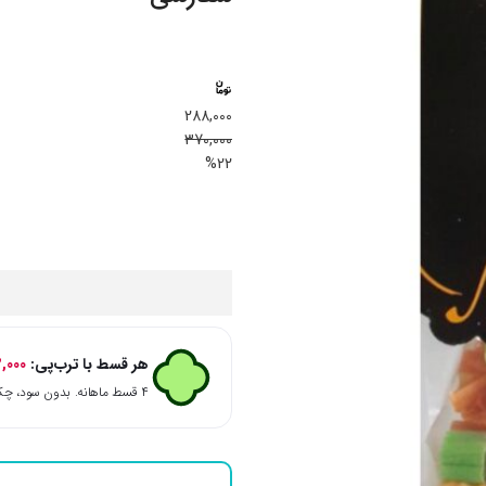
288,000
370,000
%22
هر قسط با ترب‌پی:
,000
۴ قسط ماهانه. بدون سود، چک و ضامن.