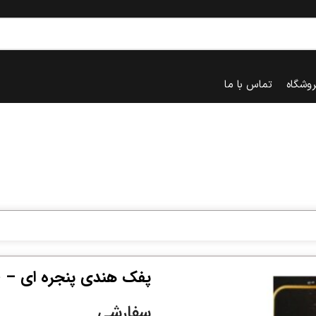
روشگاه
تماس با ما
پفک هندی پنجره ای – 300 گرم
سفارشی