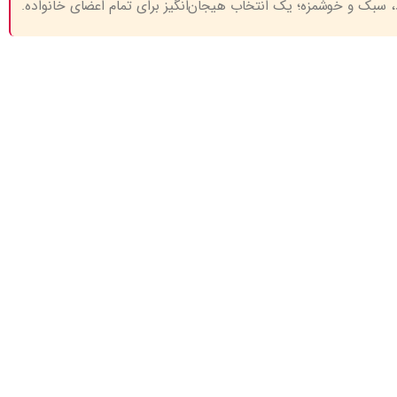
، سبک و خوشمزه؛ یک انتخاب هیجان‌انگیز برای تمام اعضای خانواده.