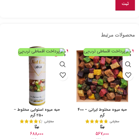
محصولات مرتبط
حراج
حراج
حبه میوه مخلوط ایرانی – 400
حبه میوه استوایی مخلوط –
گرم
250 گرم
سفارشی
سفارشی
688,000
567,000