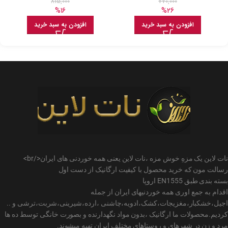
815,000
770,000
%16
%26
افزودن به سبد خرید
افزودن به سبد خرید
نات لاین یک مزهِ خوش مزه ،نات لاین یعنی همه خوردنی های ایران</br>
رسالت مون که خرید محصول با کیفیت ارگانیک از دست اول
بسته بندی طبق EN1555 اروپا
اقدام به جمع اوری همه خوردنیهای ایران از جمله
اجیل،خشکبار،مغزیجات،کشک،ادویه،چاشنی ،ارده،شیرینی،شربت،ترشی و ..
کردیم.محصولات ما ارگانیک ،بدون مواد نگهدارنده و بصورت خانگی توسط ده ها
مرد و زن در شهرهای و روستاهای مختلف ایران تهیه میشوند.