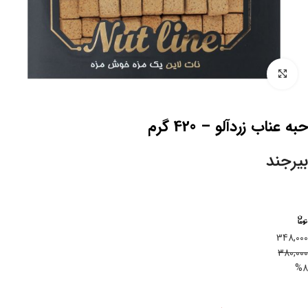
بزرگنمایی تصویر
حبه عناب زردآلو – 420 گرم
بیرجند
348,000
380,000
%8